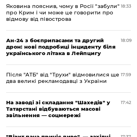
​Яковина пояснив, чому в Росії "забули"
18:33
про Крим і чи може це говорити про
відмову від півострова
​Ан-24 з боєприпасами та другий
18:09
дрон: нові подробиці інциденту біля
українського літака в Лейпцигу
​Після "АТБ" від "Трухи" відмовилися ще
17:59
два великі рекламодавці з України
​На заводі зі складання "Шахедів" у
17:42
Татарстані відбуваються масові
звільнення — соцмережі
"Візит пана приніс диво", — західні
17:37