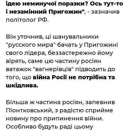
ідею неминучої поразки? Ось тут-то
і незамінний Пригожин"
, - зазначив
політолог РФ.
Він уточнив, ці шанувальники
"русского мира" бачать у Пригожині
свого лідера, беззастережно йому
вірять, саме цю частину росіян
ватажок "вагнерівців" підводить до
того, що
війна Росії не потрібна та
шкідлива.
Більша ж частина росіян, запевнив
Піонтковський, з радістю сприйме
новину про припинення війни.
Особливо будуть раді цьому