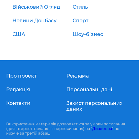
Військовий Огляд
Стиль
Новини Донбасу
Спорт
США
Шоу-бізнес
Про проект
Реклама
Редакція
Персональні дані
Контакти
Захист персональних
даних
Використання матеріалів дозволяється за умови посилання
(для інтернет-видань - гіперпосилання) на "
Диалог.ua
" не
нижче за третій абзац.