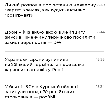
​Дикий розповів про останню неядерну
18:49
"карту" Кремля, яку будуть активно
"розігрувати"
​Дрон РФ із вибухівкою в Лейпцигу
18:44
змусив Німеччину терміново посилити
захист аеропортів — DW
​Українські дрони зупинили
18:38
найбільший термінал з перевалки
харчових вантажів у Росії
​У боях із ЗСУ в Курській області
18:34
загинули понад 70 російських
строковиків — росЗМІ