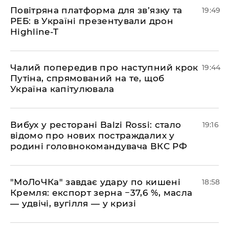
​Повітряна платформа для зв’язку та
19:49
РЕБ: в Україні презентували дрон
Highline-T
​Чалий попередив про наступний крок
19:44
Путіна, спрямований на те, щоб
Україна капітулювала
​Вибух у ресторані Balzi Rossi: стало
19:16
відомо про нових постраждалих у
родині головнокомандувача ВКС РФ
​"МоЛоЧКа" завдає удару по кишені
18:58
Кремля: експорт зерна −37,6 %, масла
— удвічі, вугілля — у кризі