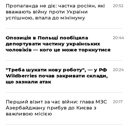
​Пропаганда не діє: частка росіян, які
20:52
вважають війну проти України
успішною, впала до мінімуму
​Опозиція в Польщі пообіцяла
20:44
депортувати частину українських
чоловіків — кого це може торкнутися
​"Треба шукати нову роботу", — у РФ
20:24
Wildberries почав закривати склади,
що зазнали атак
​Перший візит за час війни: глава МЗС
20:17
Азербайджану прибув до Києва з
важливою місією