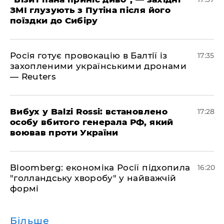
ЗМІ глузують з Путіна після його
поїздки до Сибіру
Росія готує провокацію в Балтії із
17:35
захопленими українськими дронами
— Reuters
​Вибух у Balzi Rossi: встановлено
17:28
особу вбитого генерала РФ, який
воював проти України
Bloomberg: економіка Росії підхопила
16:20
"голландську хворобу" у найважчій
формі
Більше