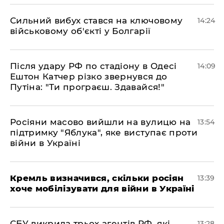
Сильний вибух стався на ключовому
14:24
військовому об'єкті у Болгарії
Після удару РФ по стадіону в Одесі
14:09
Ештон Катчер різко звернувся до
Путіна: "Ти програєш. Здавайся!"
Росіяни масово вийшли на вулицю на
13:54
підтримку "Яблука", яке виступає проти
війни в Україні
Кремль визначився, скільки росіян
13:39
хоче мобілізувати для війни в Україні
СБУ викрила трьох агентів РФ, які
13:28