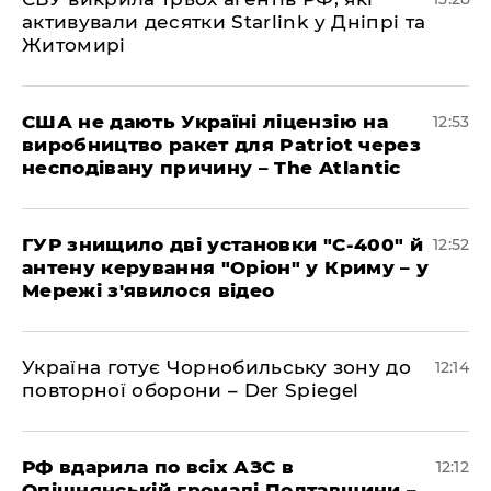
активували десятки Starlink у Дніпрі та
Житомирі
США не дають Україні ліцензію на
12:53
виробництво ракет для Patriot через
несподівану причину – The Atlantic
ГУР знищило дві установки "С-400" й
12:52
антену керування "Оріон" у Криму – у
Мережі з'явилося відео
Україна готує Чорнобильську зону до
12:14
повторної оборони – Der Spiegel
РФ вдарила по всіх АЗС в
12:12
Опішнянській громаді Полтавщини –