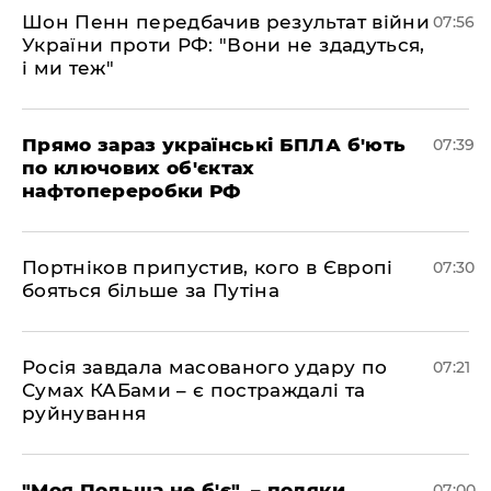
Шон Пенн передбачив результат війни
07:56
України проти РФ: "Вони не здадуться,
і ми теж"
Прямо зараз українські БПЛА б'ють
07:39
по ключових об'єктах
нафтопереробки РФ
Портніков припустив, кого в Європі
07:30
бояться більше за Путіна
Росія завдала масованого удару по
07:21
Сумах КАБами – є постраждалі та
руйнування
"Моя Польща не б'є", – поляки
07:00