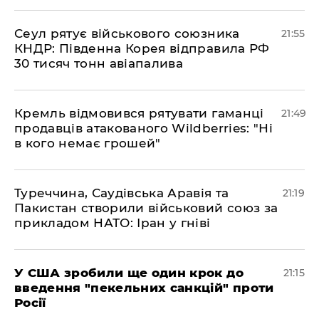
​Сеул рятує військового союзника
21:55
КНДР: Південна Корея відправила РФ
30 тисяч тонн авіапалива
​Кремль відмовився рятувати гаманці
21:49
продавців атакованого Wildberries: "Ні
в кого немає грошей"
​Туреччина, Саудівська Аравія та
21:19
Пакистан створили військовий союз за
прикладом НАТО: Іран у гніві
​У США зробили ще один крок до
21:15
введення "пекельних санкцій" проти
Росії