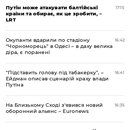
​Путін може атакувати балтійські
17:15
країни та обирає, як це зробити, –
LRT
​Окупанти вдарили по стадіону
16:42
"Чорноморець" в Одесі – в даху велика
діра, є поранені
​“Підставить голову під табакерку”, –
16:41
Ейдман описав сценарій краху влади
Путіна
На Близькому Сході з'явився новий
16:35
оборонний альянс – Euronews