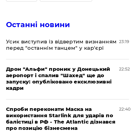
Останні новини
​Усик виступив із відвертим визнанням
23:19
перед "останнім танцем" у кар'єрі
​Дрон "Альфи" проник у Донецький
22:52
аеропорт і спалив "Шахед" ще до
запуску: опубліковано ексклюзивні
кадри
​Спроби переконати Маска на
22:40
використання Starlink для ударів по
балістиці в РФ - The Atlantic дізнався
про позицію бізнесмена