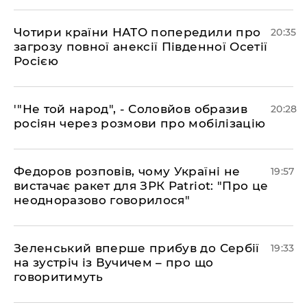
​Чотири країни НАТО попередили про
20:35
загрозу повної анексії Південної Осетії
Росією
​'"Не той народ", - Соловйов образив
20:28
росіян через розмови про мобілізацію
​Федоров розповів, чому Україні не
19:57
вистачає ракет для ЗРК Patriot: "Про це
неодноразово говорилося"
​Зеленський вперше прибув до Сербії
19:33
на зустріч із Вучичем – про що
говоритимуть