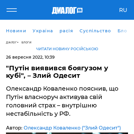
RU
Новини
Україна
расія
Суспільство
Блоги
ДІАЛОГ
БЛОГИ
ЧИТАТИ НОВИНУ РОСІЙСЬКОЮ
26 вересня 2022, 10:39
"Путін виявився боягузом у
кубі", – Злий Одесит
Олександр Коваленко пояснив, що
Путін власноруч активува свій
головний страх – внутрішню
нестабільність у РФ.
Автор:
Олександр Коваленко ("Злий Одесит")