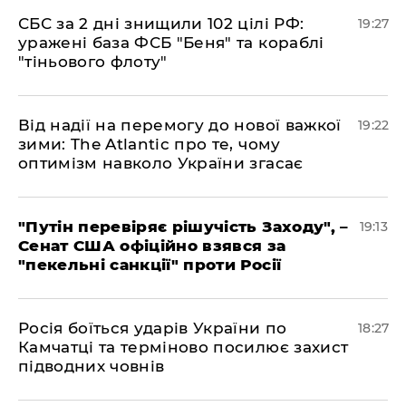
​СБС за 2 дні знищили 102 цілі РФ:
19:27
уражені база ФСБ "Беня" та кораблі
"тіньового флоту"
​Від надії на перемогу до нової важкої
19:22
зими: The Atlantic про те, чому
оптимізм навколо України згасає
​"Путін перевіряє рішучість Заходу", –
19:13
Сенат США офіційно взявся за
"пекельні санкції" проти Росії
​Росія боїться ударів України по
18:27
Камчатці та терміново посилює захист
підводних човнів