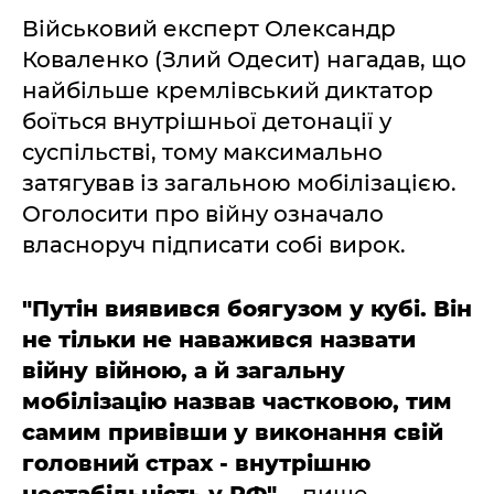
Військовий експерт Олександр
Коваленко (Злий Одесит) нагадав, що
найбільше кремлівський диктатор
боїться внутрішньої детонації у
суспільстві, тому максимально
затягував із загальною мобілізацією.
Оголосити про війну означало
власноруч підписати собі вирок.
"Путін виявився боягузом у кубі. Він
не тільки не наважився назвати
війну війною, а й загальну
мобілізацію назвав частковою, тим
самим привівши у виконання свій
головний страх - внутрішню
нестабільність у РФ",
- пише