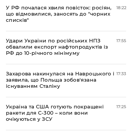
​У РФ почалася хвиля повісток: росіян,
18:22
що відмовилися, заносять до "чорних
списків"
​Удари України по російських НПЗ
17:55
обвалили експорт нафтопродуктів із
РФ до 10-річного мінімуму
​Захарова накинулася на Навроцького і
17:33
заявила, що Польща зобов'язана
існуванням Сталіну
​Україна та США готують покращені
17:25
ракети для С-300 – коли вони
очікуються у ЗСУ