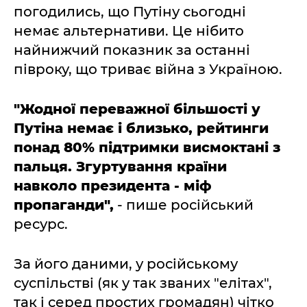
погодились, що Путіну сьогодні
немає альтернативи. Це нібито
найнижчий показник за останні
півроку, що триває війна з Україною.
"Жодної переважної більшості у
Путіна немає і близько, рейтинги
понад 80% підтримки висмоктані з
пальця. Згуртування країни
навколо президента - міф
пропаганди",
- пише російський
ресурс.
За його даними, у російському
суспільстві (як у так званих "елітах",
так і серед простих громадян) чітко