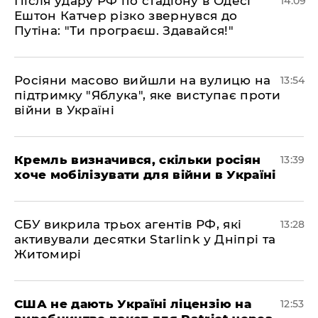
Після удару РФ по стадіону в Одесі
14:09
Ештон Катчер різко звернувся до
Путіна: "Ти програєш. Здавайся!"
Росіяни масово вийшли на вулицю на
13:54
підтримку "Яблука", яке виступає проти
війни в Україні
Кремль визначився, скільки росіян
13:39
хоче мобілізувати для війни в Україні
СБУ викрила трьох агентів РФ, які
13:28
активували десятки Starlink у Дніпрі та
Житомирі
США не дають Україні ліцензію на
12:53