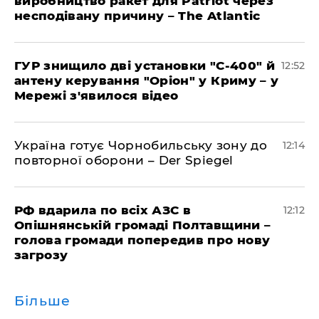
виробництво ракет для Patriot через
несподівану причину – The Atlantic
ГУР знищило дві установки "С-400" й
12:52
антену керування "Оріон" у Криму – у
Мережі з'явилося відео
Україна готує Чорнобильську зону до
12:14
повторної оборони – Der Spiegel
РФ вдарила по всіх АЗС в
12:12
Опішнянській громаді Полтавщини –
голова громади попередив про нову
загрозу
Більше