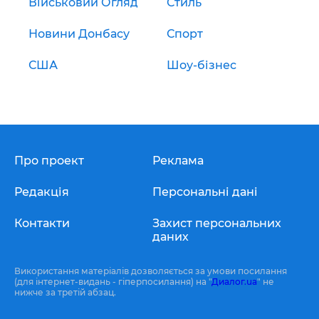
Військовий Огляд
Стиль
Новини Донбасу
Спорт
США
Шоу-бізнес
Про проект
Реклама
Редакція
Персональні дані
Контакти
Захист персональних
даних
Використання матеріалів дозволяється за умови посилання
(для інтернет-видань - гіперпосилання) на "
Диалог.ua
" не
нижче за третій абзац.