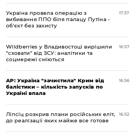
​Україна провела операцію з
17:37
вибивання ППО біля палацу Путіна -
об'єкт без захисту
​Wildberries у Владивостоці вирішили
16:57
"сховати" від ЗСУ: аналітики та
соцмережі сміються
​AP: Україна "зачистила" Крим від
16:56
балістики – кількість запусків по
Україні впала
​Ліпсіц розкрив плани російських еліт,
16:52
до реалізації яких майже все готове