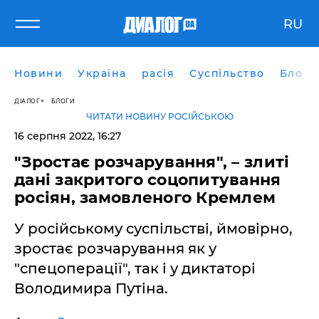
RU
Новини
Україна
расія
Суспільство
Блоги
ДІАЛОГ
БЛОГИ
ЧИТАТИ НОВИНУ РОСІЙСЬКОЮ
16 серпня 2022, 16:27
"Зростає розчарування", – злиті
дані закритого соцопитування
росіян, замовленого Кремлем
У російському суспільстві, ймовірно,
зростає розчарування як у
"спецоперації", так і у диктаторі
Володимира Путіна.