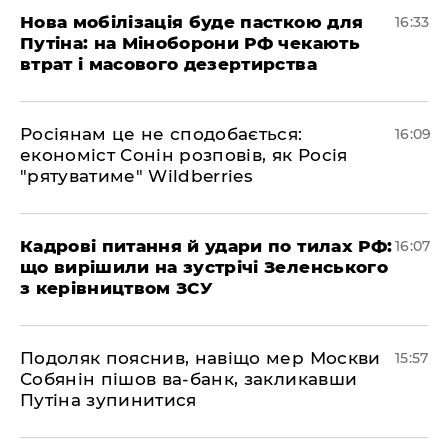
Нова мобілізація буде пасткою для
16:33
Путіна: на Міноборони РФ чекають
втрат і масового дезертирства
Росіянам це не сподобається:
16:09
економіст Сонін розповів, як Росія
"рятуватиме" Wildberries
Кадрові питання й удари по тилах РФ:
16:07
що вирішили на зустрічі Зеленського
з керівництвом ЗСУ
Подоляк пояснив, навіщо мер Москви
15:57
Собянін пішов ва-банк, закликавши
Путіна зупинитися