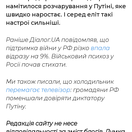
намітилося розчарування у Путіні, яке
швидко наростає. І серед еліт такі
настрої сильніші.
Раніше Діалог.UA повідомляв, що
підтримка війни у РФ різко
впала
відразу на 9%. Військовий психоз у
Росії почав стихати.
Ми також писали, що холодильник
перемагає телевізор
: громадяни РФ
поменшали довіряти диктатору
Путіну.
Редакція сайту не несе
відповідальності за зміст блогів. Думка