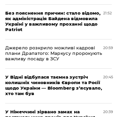
​Без пояснення причин: стало відомо,
21:52
як адміністрація Байдена відмовила
Україні у важливому проханні щодо
Patriot
​Джерело розкрило можливі кадрові
20:59
плани Драпатого: Маркусу пророкують
важливу посаду в ЗСУ
​У Відні відбулася таємна зустріч
20:45
колишніх чиновників Європи та Росії
щодо України — Bloomberg з’ясувало,
хто там був
​У Німеччині зірвано замах на
20:39