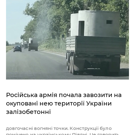
Російська армія почала завозити на
окуповані нею території України
залізобетонні
довгочасні вогняні точки. Конструкції було
помічено на українському Півдні. Це говорить