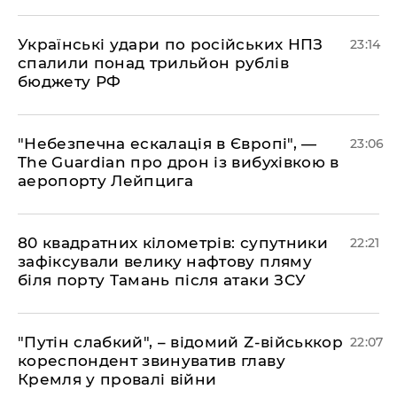
​Українські удари по російських НПЗ
23:14
спалили понад трильйон рублів
бюджету РФ
​"Небезпечна ескалація в Європі", —
23:06
The Guardian про дрон із вибухівкою в
аеропорту Лейпцига
​80 квадратних кілометрів: супутники
22:21
зафіксували велику нафтову пляму
біля порту Тамань після атаки ЗСУ
"Путін слабкий", – відомий Z-військкор
22:07
кореспондент звинуватив главу
Кремля у провалі війни