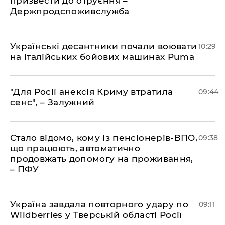
призвести до отруєння –
Держпродспоживслужба
Українські десантники почали воювати
10:29
на італійських бойових машинах Puma
"Для Росії анексія Криму втратила
09:44
сенс", – Залужний
Стало відомо, кому із пенсіонерів-ВПО,
09:38
що працюють, автоматично
продовжать допомогу на проживання,
– ПФУ
Україна завдала повторного удару по
09:11
Wildberries у Тверській області Росії