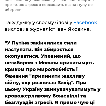
про те, що агресор переходить від наступу до
оборони.
Таку думку у своєму блозі у
Facebook
висловив журналіст Іван Яковина.
"У Путіна закінчилися сили
наступати. Він збирається
окопуватися. Упевнений, що
незабаром з Москви кричатимуть
криком про миролюбність і
бажання "припинити жахливу
війну, яку розпочав Захід".
При
цьому Україну звинувачуватимуть у
кровожерливому божевіллі та
безглуздій агресії. Я прямо чую ці