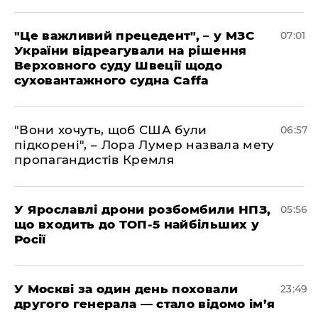
"Це важливий прецедент", – у МЗС
07:01
України відреагували на рішення
Верховного суду Швеції щодо
суховантажного судна Caffa
"Вони хочуть, щоб США були
06:57
підкорені", – Лора Лумер назвала мету
пропагандистів Кремля
У Ярославлі дрони розбомбили НПЗ,
05:56
що входить до ТОП-5 найбільших у
Росії
​У Москві за один день поховали
23:49
другого генерала — стало відомо ім’я