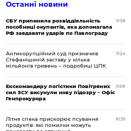
Останні новини
СБУ припинила розвіддіяльність
11:38
пособниці окупантів, яка допомагала
РФ завдавати ударів по Павлограду
Антикорупційний суд призначив
11:24
Стефанішиній заставу у кілька
мільйонів гривень – подробиці ЦПК
Екскомандиру логістики Повітряних
11:09
сил ЗСУ висунули нову підозру – Офіс
Генпрокурора
Літня спека прискорює псування
10:35
продуктів: які помилки можуть