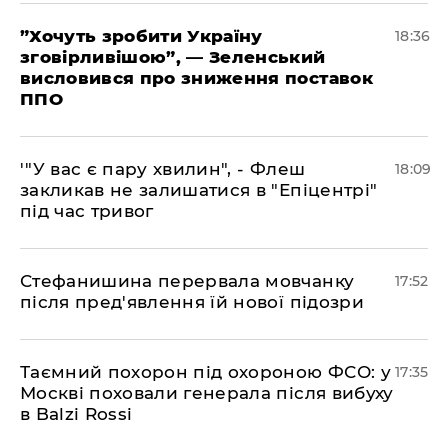
​”Хочуть зробити Україну
18:36
зговірливішою”, — Зеленський
висловився про зниження поставок
ППО
​'"У вас є пару хвилин", - Флеш
18:09
закликав не залишатися в "Епіцентрі"
під час тривог
​Стефанишина перервала мовчанку
17:52
після пред'явлення їй нової підозри
​Таємний похорон під охороною ФСО: у
17:35
Москві поховали генерала після вибуху
в Balzi Rossi