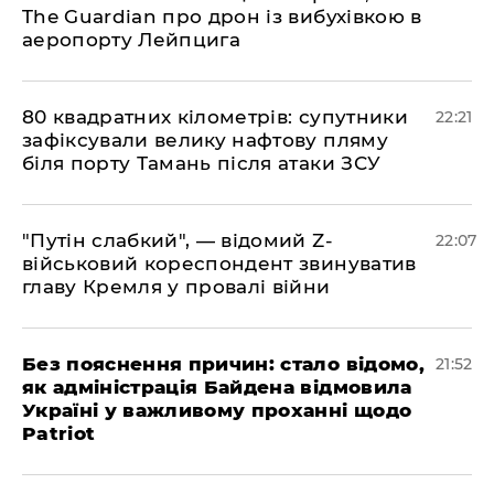
The Guardian про дрон із вибухівкою в
аеропорту Лейпцига
​80 квадратних кілометрів: супутники
22:21
зафіксували велику нафтову пляму
біля порту Тамань після атаки ЗСУ
"Путін слабкий", — відомий Z-
22:07
військовий кореспондент звинуватив
главу Кремля у провалі війни
​Без пояснення причин: стало відомо,
21:52
як адміністрація Байдена відмовила
Україні у важливому проханні щодо
Patriot