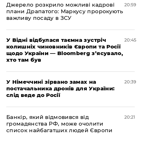
​Джерело розкрило можливі кадрові
20:59
плани Драпатого: Маркусу пророкують
важливу посаду в ЗСУ
​У Відні відбулася таємна зустріч
20:45
колишніх чиновників Європи та Росії
щодо України — Bloomberg з’ясувало,
хто там був
​У Німеччині зірвано замах на
20:39
постачальника дронів для України:
слід веде до Росії
​Банкір, який відмовився від
20:21
громадянства РФ, може очолити
список найбагатших людей Європи