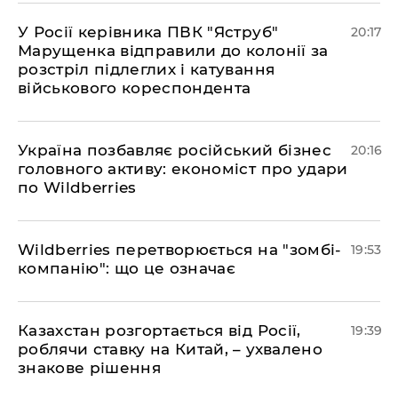
​У Росії керівника ПВК "Яструб"
20:17
Марущенка відправили до колонії за
розстріл підлеглих і катування
військового кореспондента
​Україна позбавляє російський бізнес
20:16
головного активу: економіст про удари
по Wildberries
​Wildberries перетворюється на "зомбі-
19:53
компанію": що це означає
​Казахстан розгортається від Росії,
19:39
роблячи ставку на Китай, – ухвалено
знакове рішення