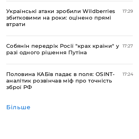
​Українські атаки зробили Wildberries
17:29
збитковими на роки: оцінено прямі
втрати
​Собянін передрік Росії "крах країни" у
17:27
разі одного рішення Путіна
​Половина КАБів падає в поля: OSINT-
17:24
аналітик розвінчав міф про точність
зброї РФ
Більше