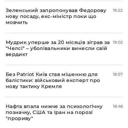
​Зеленський запропонував Федорову
19:22
нову посаду, екс-міністр поки що
мовчить
​Мудрик уперше за 20 місяців зіграв за
19:02
"Челсі" – уболівальники винесли свій
вердикт
​Без Patriot Київ став мішенню для
18:57
балістики: військовий експерт про
нову тактику Кремля
​Нафта впала нижче за психологічну
18:46
позначку, США та Іран на порозі
"прориву"