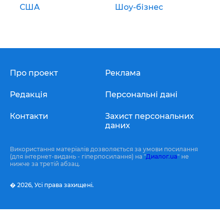
США
Шоу-бізнес
Про проект
Реклама
Редакція
Персональні дані
Контакти
Захист персональних
даних
Використання матеріалів дозволяється за умови посилання
(для інтернет-видань - гіперпосилання) на "
Диалог.ua
" не
нижче за третій абзац.
� 2026,
Усі права захищені.