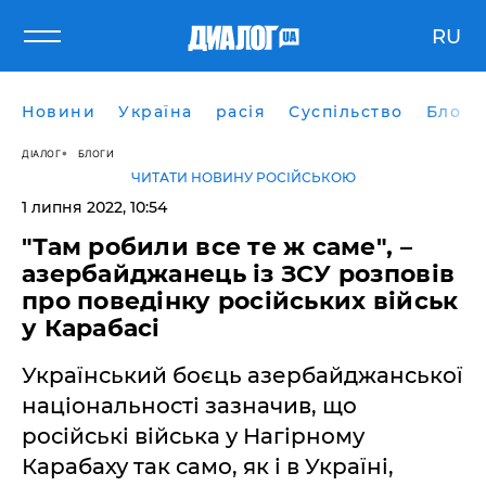
RU
Новини
Україна
расія
Суспільство
Блоги
ДІАЛОГ
БЛОГИ
ЧИТАТИ НОВИНУ РОСІЙСЬКОЮ
1 липня 2022, 10:54
"Там робили все те ж саме", –
азербайджанець із ЗСУ розповів
про поведінку російських військ
у Карабасі
Український боєць азербайджанської
національності зазначив, що
російські війська у Нагірному
Карабаху так само, як і в Україні,