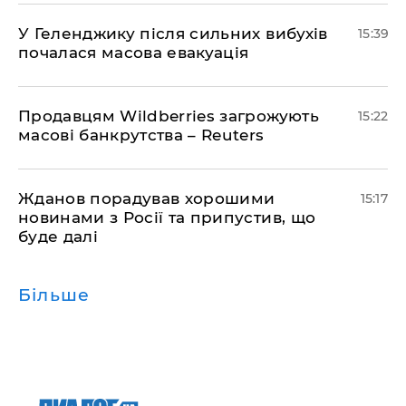
У Геленджику після сильних вибухів
15:39
почалася масова евакуація
Продавцям Wildberries загрожують
15:22
масові банкрутства – Reuters
Жданов порадував хорошими
15:17
новинами з Росії та припустив, що
буде далі
Більше