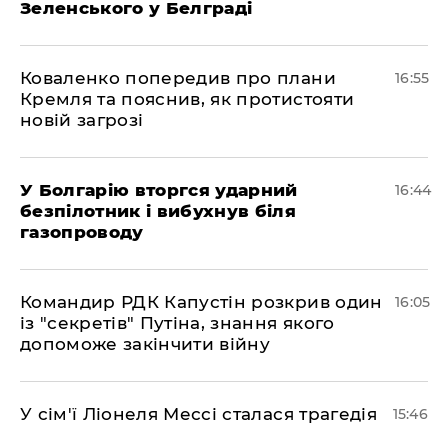
Зеленського у Белграді
Коваленко попередив про плани
16:55
Кремля та пояснив, як протистояти
новій загрозі
У Болгарію вторгся ударний
16:44
безпілотник і вибухнув біля
газопроводу
Командир РДК Капустін розкрив один
16:05
із "секретів" Путіна, знання якого
допоможе закінчити війну
У сім'ї Ліонеля Мессі сталася трагедія
15:46