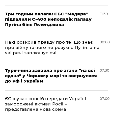
Три години палала: СБС "Мадяра"
11:39
підпалили С-400 неподалік палацу
Путіна біля Геленджика
Накі розкрив правду про те, що знає
08:00
про війну та чого не розуміє Путін, а на
які речі заплющує очі
Туреччина заявила про атаки "на всі
07:30
судна" у Чорному морі та звернулася
до РФ і України
ЄС шукає спосіб передати Україні
07:00
заморожені активи Росії –
представлена ​​нова схема