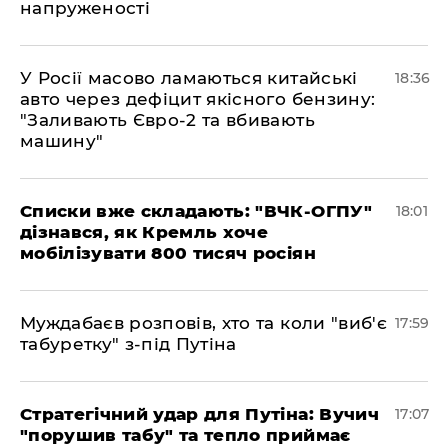
напруженості
У Росії масово ламаються китайські
18:36
авто через дефіцит якісного бензину:
"Заливають Євро-2 та вбивають
машину"
Списки вже складають: "ВЧК-ОГПУ"
18:01
дізнався, як Кремль хоче
мобілізувати 800 тисяч росіян
Муждабаєв розповів, хто та коли "виб'є
17:59
табуретку" з-під Путіна
Стратегічний удар для Путіна: Вучич
17:07
"порушив табу" та тепло приймає