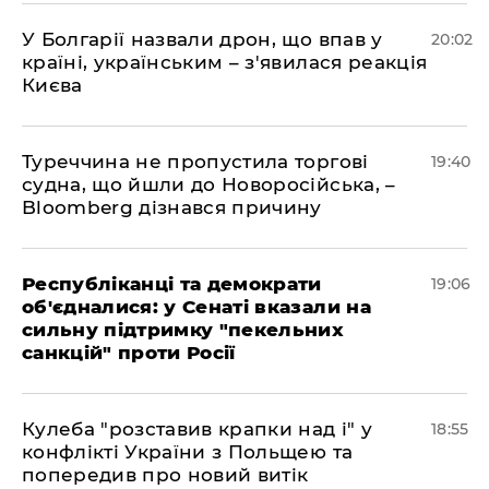
У Болгарії назвали дрон, що впав у
20:02
країні, українським – з'явилася реакція
Києва
Туреччина не пропустила торгові
19:40
судна, що йшли до Новоросійська, –
Bloomberg дізнався причину
Республіканці та демократи
19:06
об'єдналися: у Сенаті вказали на
сильну підтримку "пекельних
санкцій" проти Росії
Кулеба "розставив крапки над і" у
18:55
конфлікті України з Польщею та
попередив про новий витік