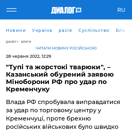
RU
Новини
Україна
расія
Суспільство
Блоги
ДІАЛОГ
БЛОГИ
ЧИТАТИ НОВИНУ РОСІЙСЬКОЮ
28 червня 2022, 12:29
"Тупі та жорстокі тварюки", –
Казанський обурений заявою
Міноборони РФ про удар по
Кременчуку
Влада РФ спробувала виправдатися
за удар по торговому центру у
Кременчуці, проте брехню
російських військових було швидко