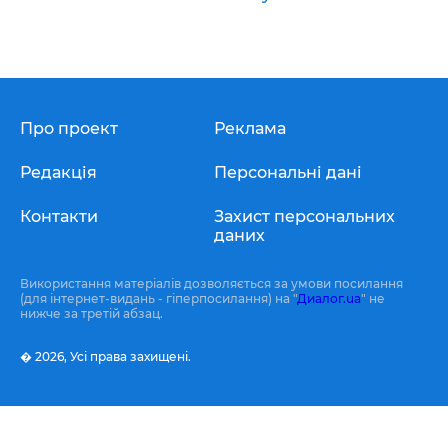
Про проект
Реклама
Редакція
Персональні дані
Контакти
Захист персональних
даних
Використання матеріалів дозволяється за умови посилання
(для інтернет-видань - гіперпосилання) на "
Диалог.ua
" не
нижче за третій абзац.
� 2026,
Усі права захищені.