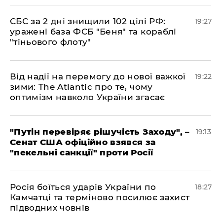
​СБС за 2 дні знищили 102 цілі РФ:
19:27
уражені база ФСБ "Беня" та кораблі
"тіньового флоту"
​Від надії на перемогу до нової важкої
19:22
зими: The Atlantic про те, чому
оптимізм навколо України згасає
​"Путін перевіряє рішучість Заходу", –
19:13
Сенат США офіційно взявся за
"пекельні санкції" проти Росії
​Росія боїться ударів України по
18:27
Камчатці та терміново посилює захист
підводних човнів