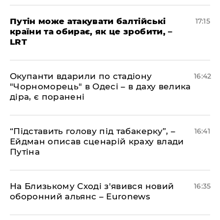
​Путін може атакувати балтійські
17:15
країни та обирає, як це зробити, –
LRT
​Окупанти вдарили по стадіону
16:42
"Чорноморець" в Одесі – в даху велика
діра, є поранені
​“Підставить голову під табакерку”, –
16:41
Ейдман описав сценарій краху влади
Путіна
На Близькому Сході з'явився новий
16:35
оборонний альянс – Euronews