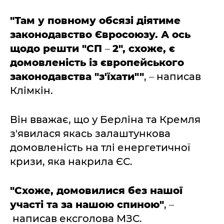
"Там у повному обсязі діятиме
законодавство Євросоюзу. А ось
щодо решти "СП
–
2", схоже, є
домовленість із європейського
законодавства "з'їхати""
,
–
написав
Клімкін.
Він вважає, що у Берліна та Кремля
з'явилася якась залаштункова
домовленість на тлі енергетичної
кризи, яка накрила ЄС.
"Схоже, домовилися без нашої
участі та за нашою спиною"
,
–
написав ексголова МЗС.