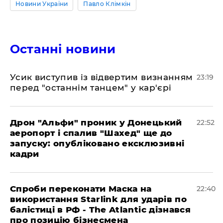
Новини України
Павло Клімкін
Останні новини
​Усик виступив із відвертим визнанням
23:19
перед "останнім танцем" у кар'єрі
​Дрон "Альфи" проник у Донецький
22:52
аеропорт і спалив "Шахед" ще до
запуску: опубліковано ексклюзивні
кадри
​Спроби переконати Маска на
22:40
використання Starlink для ударів по
балістиці в РФ - The Atlantic дізнався
про позицію бізнесмена