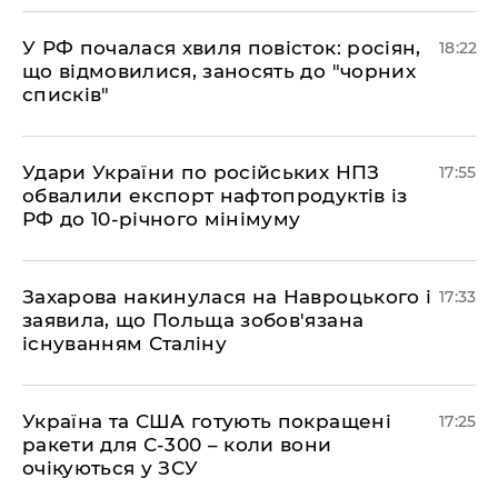
​У РФ почалася хвиля повісток: росіян,
18:22
що відмовилися, заносять до "чорних
списків"
​Удари України по російських НПЗ
17:55
обвалили експорт нафтопродуктів із
РФ до 10-річного мінімуму
​Захарова накинулася на Навроцького і
17:33
заявила, що Польща зобов'язана
існуванням Сталіну
​Україна та США готують покращені
17:25
ракети для С-300 – коли вони
очікуються у ЗСУ