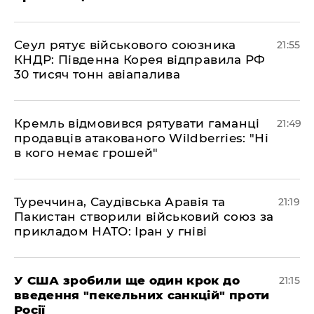
​Сеул рятує військового союзника
21:55
КНДР: Південна Корея відправила РФ
30 тисяч тонн авіапалива
​Кремль відмовився рятувати гаманці
21:49
продавців атакованого Wildberries: "Ні
в кого немає грошей"
​Туреччина, Саудівська Аравія та
21:19
Пакистан створили військовий союз за
прикладом НАТО: Іран у гніві
​У США зробили ще один крок до
21:15
введення "пекельних санкцій" проти
Росії