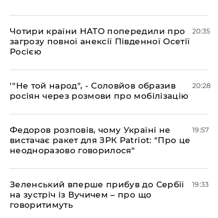
​Чотири країни НАТО попередили про
20:35
загрозу повної анексії Південної Осетії
Росією
​'"Не той народ", - Соловйов образив
20:28
росіян через розмови про мобілізацію
​Федоров розповів, чому Україні не
19:57
вистачає ракет для ЗРК Patriot: "Про це
неодноразово говорилося"
​Зеленський вперше прибув до Сербії
19:33
на зустріч із Вучичем – про що
говоритимуть