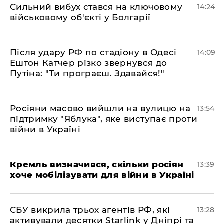
Сильний вибух стався на ключовому
14:24
військовому об'єкті у Болгарії
Після удару РФ по стадіону в Одесі
14:09
Ештон Катчер різко звернувся до
Путіна: "Ти програєш. Здавайся!"
Росіяни масово вийшли на вулицю на
13:54
підтримку "Яблука", яке виступає проти
війни в Україні
Кремль визначився, скільки росіян
13:39
хоче мобілізувати для війни в Україні
СБУ викрила трьох агентів РФ, які
13:28
активували десятки Starlink у Дніпрі та