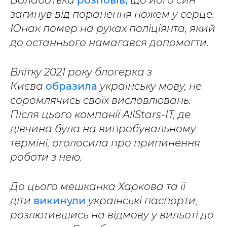
Балабатька
розповів,
що його син
загинув від поранення ножем у серце.
Юнак помер на руках поліціянта, який
до останнього намагався допомогти.
Влітку 2021 року блогерка з
Києва
образила
українську мову, не
соромлячись своїх висловлювань.
Після цього компанії AllStars-IT, де
дівчина була на випробувальному
терміні, оголосила про припинення
роботи з нею.
До цього мешканка Харкова та її
діти
викинули
українські паспорти,
розлютившись на відмову у вильоті до