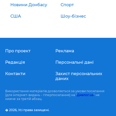
Новини Донбасу
Спорт
США
Шоу-бізнес
Про проект
Реклама
Редакція
Персональні дані
Контакти
Захист персональних
даних
Використання матеріалів дозволяється за умови посилання
(для інтернет-видань - гіперпосилання) на "
Диалог.ua
" не
нижче за третій абзац.
� 2026,
Усі права захищені.