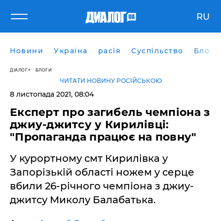
RU
Новини
Україна
расія
Суспільство
Блоги
ДІАЛОГ
БЛОГИ
ЧИТАТИ НОВИНУ РОСІЙСЬКОЮ
8 листопада 2021, 08:04
Експерт про загибель чемпіона з
джиу-джитсу у Кирилівці:
"Пропаганда працює на повну"
У курортному смт Кирилівка у
Запорізькій області ножем у серце
вбили 26-річного чемпіона з джиу-
джитсу Миколу Балабатька.