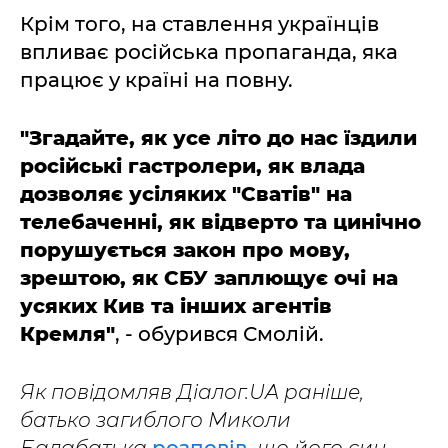
Крім того, на ставлення українців
впливає російська пропаганда, яка
працює у країні на повну.
"Згадайте, як усе літо до нас їздили
російські гастролери, як влада
дозволяє усіляких "Сватів" на
телебаченні, як відверто та цинічно
порушується закон про мову,
зрештою, як СБУ заплющує очі на
усяких Кив та інших агентів
Кремля"
, - обурився Смолій.
Як повідомляв Діалог.UA раніше,
батько загиблого Миколи