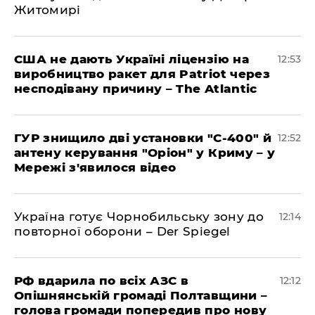
Житомирі
США не дають Україні ліцензію на
12:53
виробництво ракет для Patriot через
несподівану причину – The Atlantic
ГУР знищило дві установки "С-400" й
12:52
антену керування "Оріон" у Криму – у
Мережі з'явилося відео
Україна готує Чорнобильську зону до
12:14
повторної оборони – Der Spiegel
РФ вдарила по всіх АЗС в
12:12
Опішнянській громаді Полтавщини –
голова громади попередив про нову