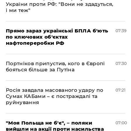
України проти РФ: "Вони не здадуться,
і ми теж"
Прямо зараз українські БПЛА б'ють
07:39
по ключових об'єктах
нафтопереробки РФ
Портніков припустив, кого в Європі
07:30
бояться більше за Путіна
Росія завдала масованого удару по
07:21
Сумах КАБами – є постраждалі та
руйнування
"Моя Польща не б'є", – поляки
07:00
вийшли на акції проти насильства