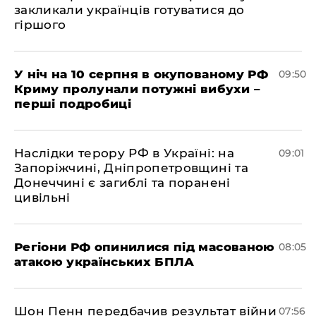
закликали українців готуватися до
гіршого
У ніч на 10 серпня в окупованому РФ
09:50
Криму пролунали потужні вибухи –
перші подробиці
Наслідки терору РФ в Україні: на
09:01
Запоріжчині, Дніпропетровщині та
Донеччині є загиблі та поранені
цивільні
Регіони РФ опинилися під масованою
08:05
атакою українських БПЛА
Шон Пенн передбачив результат війни
07:56