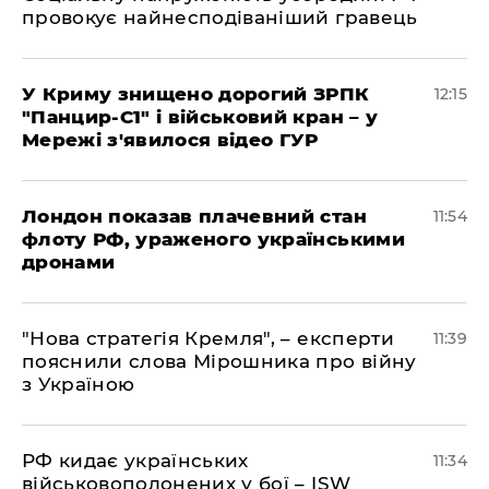
провокує найнесподіваніший гравець
У Криму знищено дорогий ЗРПК
12:15
"Панцир-С1" і військовий кран – у
Мережі з'явилося відео ГУР
Лондон показав плачевний стан
11:54
флоту РФ, ураженого українськими
дронами
"Нова стратегія Кремля", – експерти
11:39
пояснили слова Мірошника про війну
з Україною
РФ кидає українських
11:34
військовополонених у бої – ISW