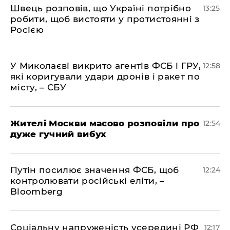
Швець розповів, що Україні потрібно
13:25
робити, щоб вистояти у протистоянні з
Росією
У Миколаєві викрито агентів ФСБ і ГРУ,
12:58
які коригували удари дронів і ракет по
місту, – СБУ
Жителі Москви масово розповіли про
12:54
дуже гучний вибух
Путін посилює значення ФСБ, щоб
12:24
контролювати російські еліти, –
Bloomberg
Соціальну напруженість усередині РФ
12:17