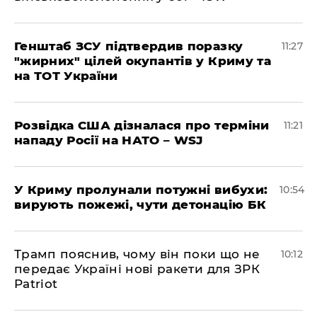
Генштаб ЗСУ підтвердив поразку
11:27
"жирних" цілей окупантів у Криму та
на ТОТ України
Розвідка США дізналася про терміни
11:21
нападу Росії на НАТО – WSJ
У Криму пролунали потужні вибухи:
10:54
вирують пожежі, чути детонацію БК
Трамп пояснив, чому він поки що не
10:12
передає Україні нові ракети для ЗРК
Patriot