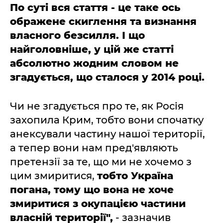
По суті вся стаття - це таке ось
ображене скиглення та визнання
власного безсилля. І що
найголовніше, у цій же статті
абсолютно жодним словом не
згадується, що сталося у 2014 році.
Чи не згадується про те, як Росія
захопила Крим, тобто вони спочатку
анексували частину нашої території,
а тепер вони нам пред'являють
претензії за те, що ми не хочемо з
цим змиритися,
тобто Україна
погана, тому що вона не хоче
змиритися з окупацією частини
власній території",
- зазначив