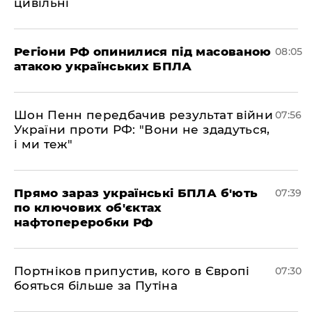
цивільні
Регіони РФ опинилися під масованою
08:05
атакою українських БПЛА
Шон Пенн передбачив результат війни
07:56
України проти РФ: "Вони не здадуться,
і ми теж"
Прямо зараз українські БПЛА б'ють
07:39
по ключових об'єктах
нафтопереробки РФ
Портніков припустив, кого в Європі
07:30
бояться більше за Путіна