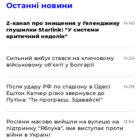
Останні новини
Z-канал про знищення у Геленджику
14:40
глушилки Starlink: "У системи
критичний недолік"
Сильний вибух стався на ключовому
14:24
військовому об'єкті у Болгарії
Після удару РФ по стадіону в Одесі
14:09
Ештон Катчер різко звернувся до
Путіна: "Ти програєш. Здавайся!"
Росіяни масово вийшли на вулицю на
13:54
підтримку "Яблука", яке виступає проти
війни в Україні