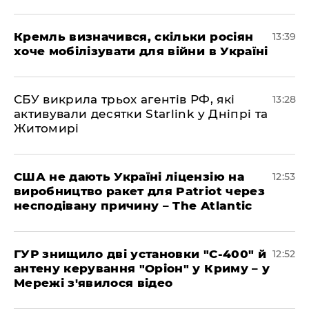
Кремль визначився, скільки росіян
13:39
хоче мобілізувати для війни в Україні
СБУ викрила трьох агентів РФ, які
13:28
активували десятки Starlink у Дніпрі та
Житомирі
США не дають Україні ліцензію на
12:53
виробництво ракет для Patriot через
несподівану причину – The Atlantic
ГУР знищило дві установки "С-400" й
12:52
антену керування "Оріон" у Криму – у
Мережі з'явилося відео