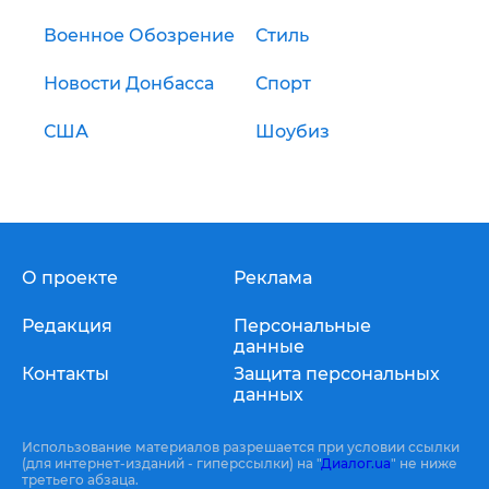
Военное Обозрение
Стиль
Новости Донбасса
Спорт
США
Шоубиз
О проекте
Реклама
Редакция
Персональные
данные
Контакты
Защита персональных
данных
Использование материалов разрешается при условии ссылки
(для интернет-изданий - гиперссылки) на "
Диалог.ua
" не ниже
третьего абзаца.