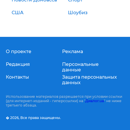
США
Шоубиз
О проекте
Реклама
Редакция
Персональные
данные
Контакты
Защита персональных
данных
Использование материалов разрешается при условии ссылки
(для интернет-изданий - гиперссылки) на "
Диалог.ua
" не ниже
третьего абзаца.
� 2026,
Все права защищены.