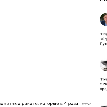
​"По
Эйд
Пут
"Пу
с У
пре
енитные ракеты, которые в 4 раза
07:52