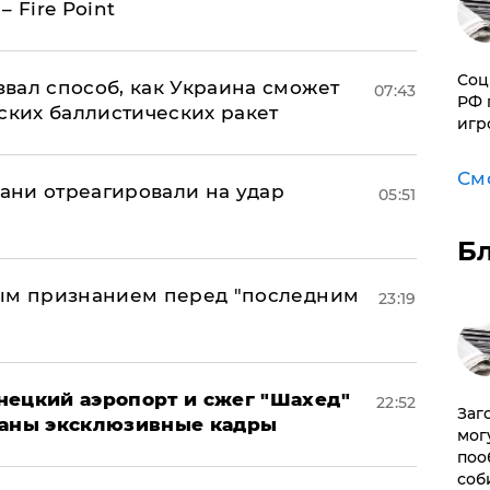
 Fire Point
Соц
вал способ, как Украина сможет
07:43
РФ 
ских баллистических ракет
игр
См
рани отреагировали на удар
05:51
Б
ным признанием перед "последним
23:19
нецкий аэропорт и сжег "Шахед"
22:52
Заг
ваны эксклюзивные кадры
мог
поо
соб