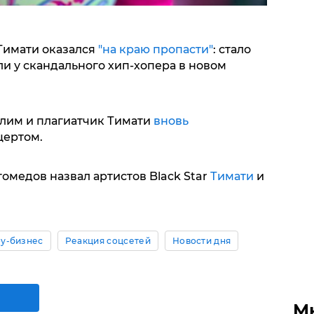
Тимати оказался
"на краю пропасти"
: стало
и у скандального хип-хопера в новом
лим и плагиатчик Тимати
вновь
цертом.
медов назвал артистов Black Star
Тимати
и
у-бизнес
Реакция соцсетей
Новости дня
М