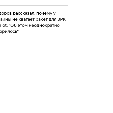
оров рассказал, почему у
аины не хватает ракет для ЗРК
riot: "Об этом неоднократно
орилось"