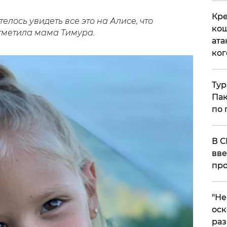
Кре
телось увидеть все это на Алисе, что
кош
 отметила мама Тимура.
ата
ког
Тур
Пак
по 
В С
вве
про
​"Н
оск
раз