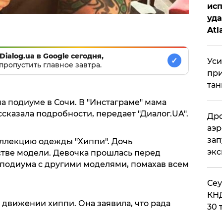
исп
уда
Atl
би
Dialog.ua в Google сегодня,
✓
Уси
пропустить главное завтра.
при
тан
а подиуме в Сочи. В "Инстаграме" мама
казала подробности, передает "Диалог.UA".
Дро
аэр
зап
ллекцию одежды "Хиппи". Дочь
эк
стве модели. Девочка прошлась перед
й подиума с другими моделями, помахав всем
​Се
КНД
движении хиппи. Она заявила, что рада
30 