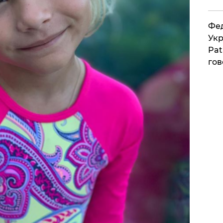
Фед
Укр
Pat
гов