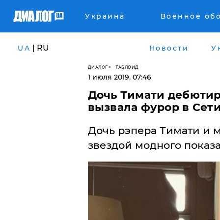
Украина
Военное об
| RU
UA
Новости
У
ДИАЛОГ
ТАБЛОИД
1 июля 2019, 07:46
Дочь Тимати дебютир
вызвала фурор в Сет
​Дочь рэпера Тимати и
звездой модного показа