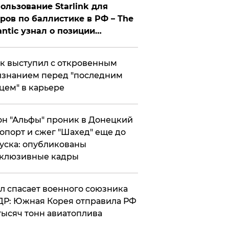
ользование Starlink для
ров по баллистике в РФ – The
antic узнал о позиции
знесмена
к выступил с откровенным
знанием перед "последним
цем" в карьере
н "Альфы" проник в Донецкий
опорт и сжег "Шахед" еще до
уска: опубликованы
склюзивные кадры
ул спасает военного союзника
Р: Южная Корея отправила РФ
тысяч тонн авиатоплива