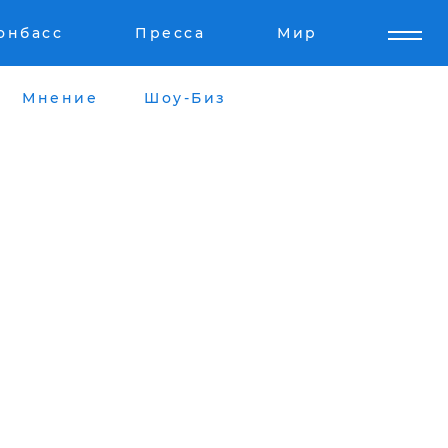
онбасс
Пресса
Мир
Мнение
Шоу-Биз