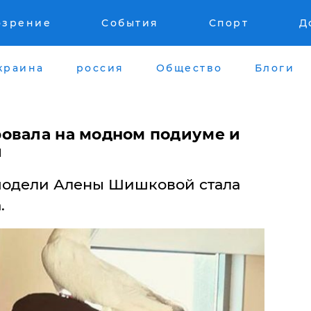
озрение
События
Спорт
Д
краина
россия
Общество
Блоги
овала на модном подиуме и
и
 модели Алены Шишковой стала
.