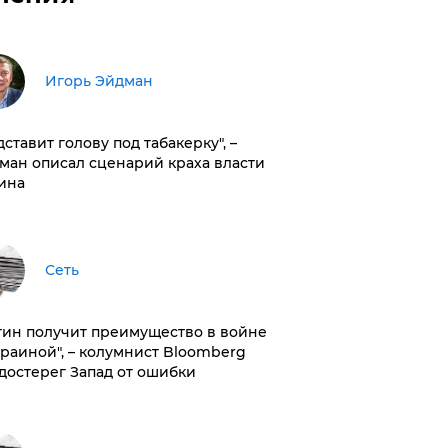
Игорь Эйдман
дставит голову под табакерку", –
ман описал сценарий краха власти
ина
Сеть
тин получит преимущество в войне
краиной", – колумнист Bloomberg
достерег Запад от ошибки