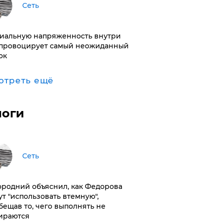
Сеть
иальную напряженность внутри
провоцирует самый неожиданный
ок
отреть ещё
логи
Сеть
ородний объяснил, как Федорова
ут "использовать втемную",
бещав то, чего выполнять не
ираются