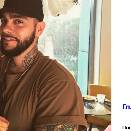
Гл
Поп