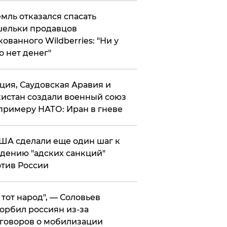
мль отказался спасать
ельки продавцов
кованного Wildberries: "Ни у
о нет денег"
ция, Саудовская Аравия и
истан создали военный союз
примеру НАТО: Иран в гневе
ША сделали еще один шаг к
дению "адских санкций"
тив России
е тот народ", — Соловьев
орбил россиян из-за
говоров о мобилизации