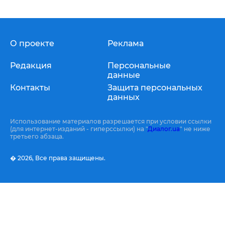
О проекте
Реклама
Редакция
Персональные
данные
Контакты
Защита персональных
данных
Использование материалов разрешается при условии ссылки
(для интернет-изданий - гиперссылки) на "
Диалог.ua
" не ниже
третьего абзаца.
� 2026,
Все права защищены.