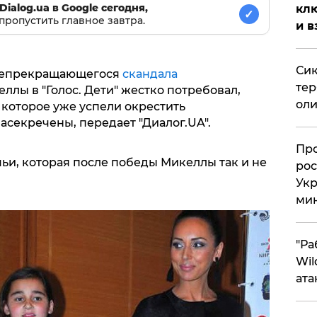
Dialog.ua в Google сегодня,
клю
✓
пропустить главное завтра.
и в
Сик
 непрекращающегося
скандала
тер
ллы в "Голос. Дети" жестко потребовал,
оли
 которое уже успели окрестить
секречены, передает "Диалог.UA".
​Пр
ьи, которая после победы Микеллы так и не
рос
Укр
ми
"Ра
Wil
ата