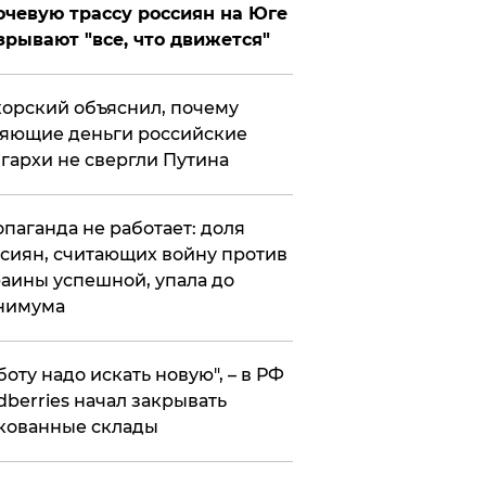
чевую трассу россиян на Юге
зрывают "все, что движется"
орский объяснил, почему
яющие деньги российские
гархи не свергли Путина
опаганда не работает: доля
сиян, считающих войну против
аины успешной, упала до
нимума
боту надо искать новую", – в РФ
dberries начал закрывать
кованные склады