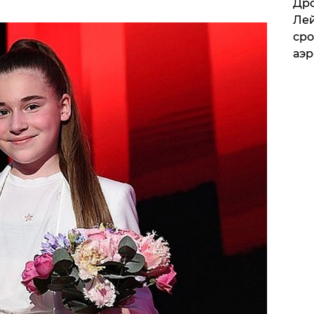
​Др
Лей
сро
аэ