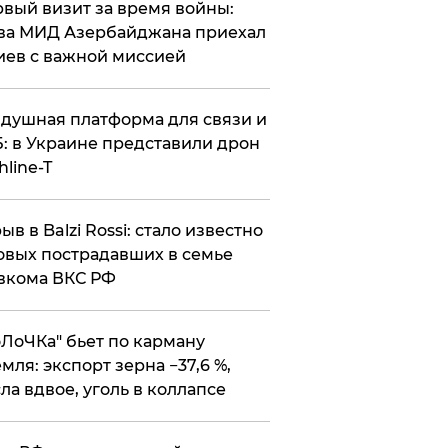
вый визит за время войны:
ва МИД Азербайджана приехал
иев с важной миссией
душная платформа для связи и
: в Украине представили дрон
hline-T
ыв в Balzi Rossi: стало известно
овых пострадавших в семье
вкома ВКС РФ
оЛоЧКа" бьет по карману
мля: экспорт зерна −37,6 %,
ла вдвое, уголь в коллапсе