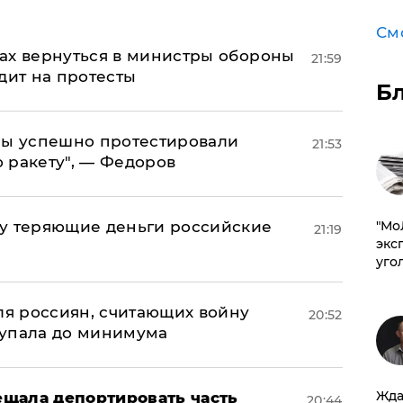
См
ах вернуться в министры обороны
21:59
дит на протесты
Б
 мы успешно протестировали
21:53
 ракету", — Федоров
му теряющие деньги российские
​"М
21:19
эксп
а
уго
оля россиян, считающих войну
20:52
 упала до минимума
Жда
щала депортировать часть
20:44