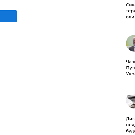
Сик
тер
оли
Чал
Пут
Укр
Дик
нея
буд