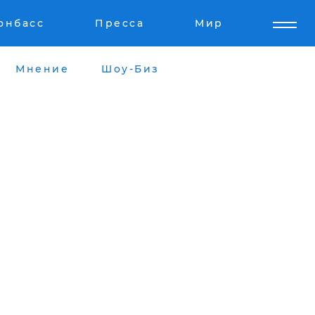
онбасс
Пресса
Мир
Мнение
Шоу-Биз