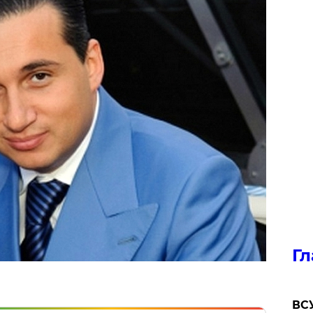
Гл
ВСУ