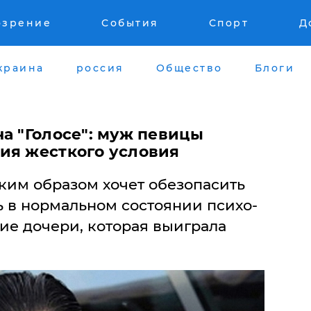
озрение
События
Спорт
Д
краина
россия
Общество
Блоги
а "Голосе": муж певицы
ия жесткого условия
аким образом хочет обезопасить
ь в нормальном состоянии психо-
ие дочери, которая выиграла