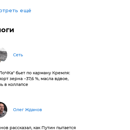
отреть ещё
логи
Сеть
оЛоЧКа" бьет по карману Кремля:
орт зерна −37,6 %, масла вдвое,
ль в коллапсе
Олег Жданов
нов рассказал, как Путин пытается