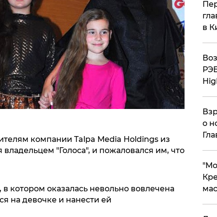
Пер
гла
в К
Воз
РЭБ
Hig
Взр
о н
Гла
телям компании Talpa Media Holdings из
 владельцем "Голоса", и пожаловался им, что
​"М
Кре
мас
, в котором оказалась невольно вовлечена
ся на девочке и нанести ей