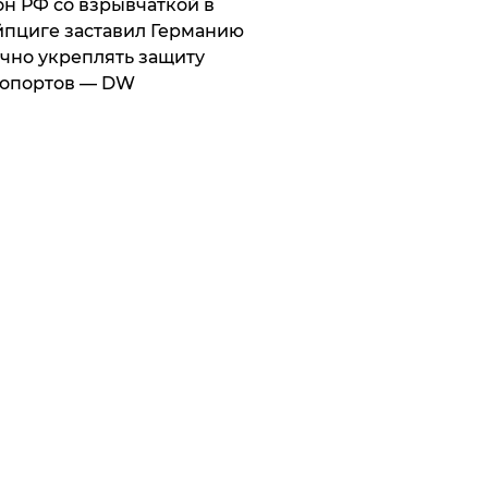
он РФ со взрывчаткой в
пциге заставил Германию
чно укреплять защиту
ропортов — DW