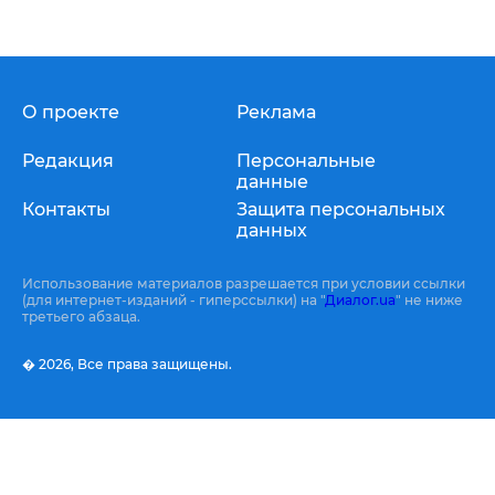
О проекте
Реклама
Редакция
Персональные
данные
Контакты
Защита персональных
данных
Использование материалов разрешается при условии ссылки
(для интернет-изданий - гиперссылки) на "
Диалог.ua
" не ниже
третьего абзаца.
� 2026,
Все права защищены.