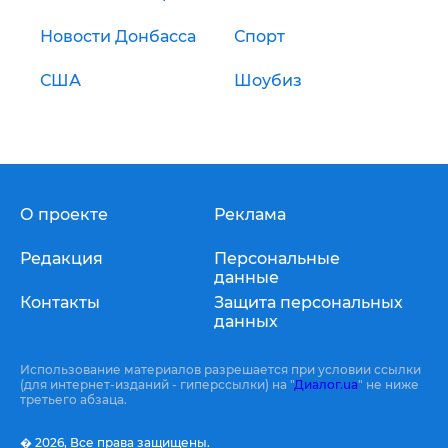
Новости Донбасса
Спорт
США
Шоубиз
О проекте
Реклама
Редакция
Персональные
данные
Контакты
Защита персональных
данных
Использование материалов разрешается при условии ссылки
(для интернет-изданий - гиперссылки) на "
Диалог.ua
" не ниже
третьего абзаца.
� 2026,
Все права защищены.