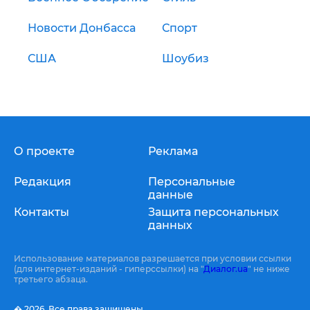
Новости Донбасса
Спорт
США
Шоубиз
О проекте
Реклама
Редакция
Персональные
данные
Контакты
Защита персональных
данных
Использование материалов разрешается при условии ссылки
(для интернет-изданий - гиперссылки) на "
Диалог.ua
" не ниже
третьего абзаца.
� 2026,
Все права защищены.