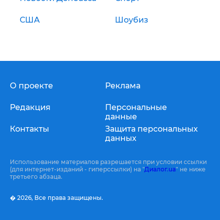
США
Шоубиз
О проекте
Реклама
Редакция
Персональные
данные
Контакты
Защита персональных
данных
Использование материалов разрешается при условии ссылки
(для интернет-изданий - гиперссылки) на "
Диалог.ua
" не ниже
третьего абзаца.
� 2026,
Все права защищены.