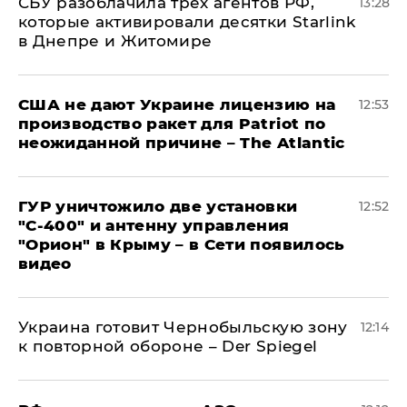
СБУ разоблачила трех агентов РФ,
13:28
которые активировали десятки Starlink
в Днепре и Житомире
США не дают Украине лицензию на
12:53
производство ракет для Patriot по
неожиданной причине – The Atlantic
ГУР уничтожило две установки
12:52
"С‑400" и антенну управления
"Орион" в Крыму – в Сети появилось
видео
Украина готовит Чернобыльскую зону
12:14
к повторной обороне – Der Spiegel