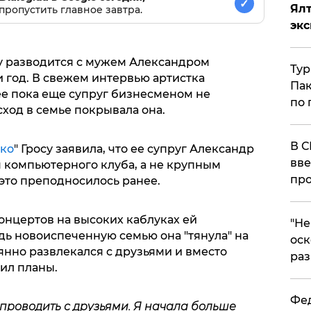
✓
Ял
пропустить главное завтра.
эк
у разводится с мужем Александром
Тур
 год. В свежем интервью артистка
Пак
 ее пока еще супруг бизнесменом не
по 
сход в семье покрывала она.
В С
нко
" Гросу заявила, что ее супруг Александр
вве
 компьютерного клуба, а не крупным
про
это преподносилось ранее.
концертов на высоких каблуках ей
​"Н
дь новоиспеченную семью она "тянула" на
оск
оянно развлекался с друзьями и вместо
раз
ил планы.
Фед
проводить с друзьями. Я начала больше