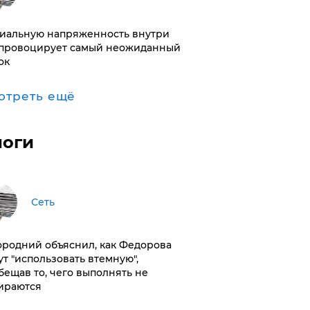
иальную напряженность внутри
провоцирует самый неожиданный
ок
отреть ещё
логи
Сеть
ородний объяснил, как Федорова
ут "использовать втемную",
бещав то, чего выполнять не
ираются