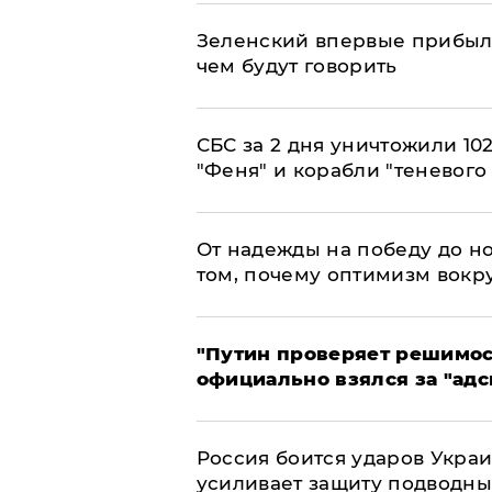
Зеленский впервые прибыл 
чем будут говорить
СБС за 2 дня уничтожили 10
"Феня" и корабли "теневого
От надежды на победу до но
том, почему оптимизм вокру
"Путин проверяет решимост
официально взялся за "адс
Россия боится ударов Укра
усиливает защиту подводны