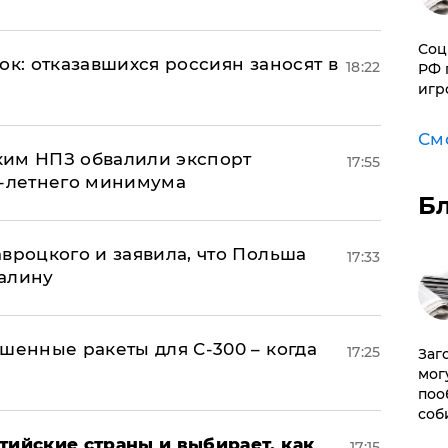
Соц
ок: отказавшихся россиян заносят в
18:22
РФ 
игр
См
ким НПЗ обвалили экспорт
17:55
0-летнего минимума
Б
авроцкого и заявила, что Польша
17:33
алину
шенные ракеты для С-300 – когда
17:25
Заг
мог
поо
соб
тийские страны и выбирает, как
17:15