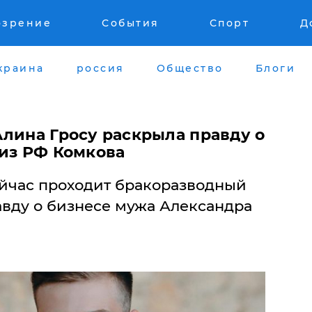
озрение
События
Спорт
Д
краина
россия
Общество
Блоги
Алина Гросу раскрыла правду о
 из РФ Комкова
ейчас проходит бракоразводный
авду о бизнесе мужа Александра