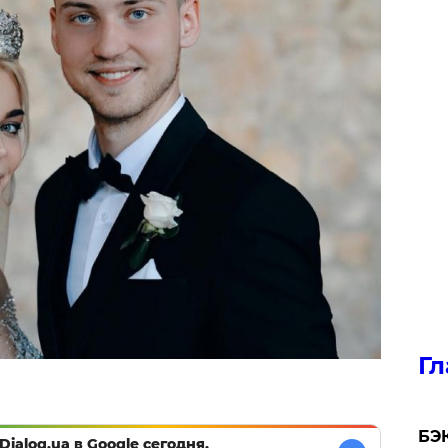
Гл
​БЭ
Dialog.ua в Google сегодня,