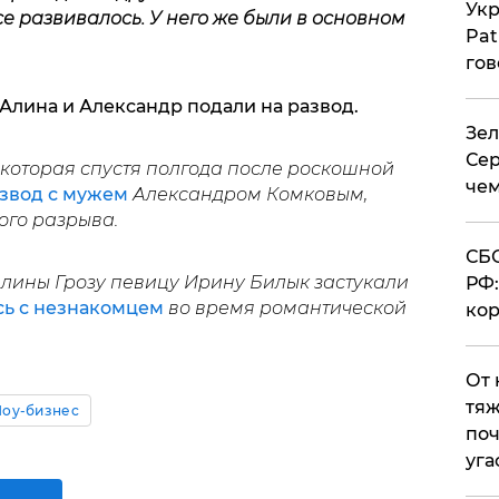
Укр
се развивалось. У него же были в основном
Pat
гов
Алина и Александр подали на развод.
Зел
Сер
 которая спустя полгода после роскошной
чем
азвод с мужем
Александром Комковым,
ого разрыва.
СБС
Алины Грозу певицу Ирину Билык застукали
РФ:
сь с незнакомцем
во время романтической
кор
От 
тяж
оу-бизнес
поч
уга