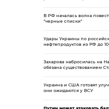
​В РФ началась волна повест
"черные списки"
Удары Украины по российс
нефтепродуктов из РФ до 1
​Захарова набросилась на Н
обязана существованием Ст
Украина и США готовят улуч
они ожидаются у ВСУ
Путин может атаковать бал