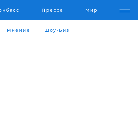
онбасс
Пресса
Мир
Мнение
Шоу-Биз