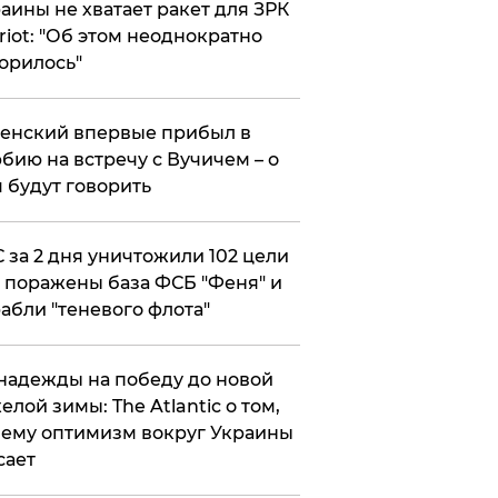
аины не хватает ракет для ЗРК
riot: "Об этом неоднократно
орилось"
енский впервые прибыл в
бию на встречу с Вучичем – о
 будут говорить
 за 2 дня уничтожили 102 цели
 поражены база ФСБ "Феня" и
абли "теневого флота"
надежды на победу до новой
елой зимы: The Atlantic о том,
ему оптимизм вокруг Украины
сает