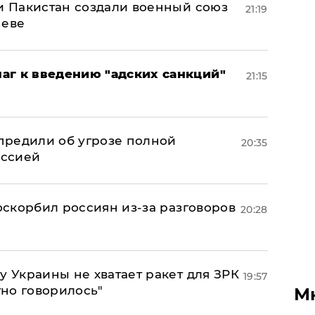
 и Пакистан создали военный союз
21:19
неве
аг к введению "адских санкций"
21:15
предили об угрозе полной
20:35
оссией
 оскорбил россиян из-за разговоров
20:28
у Украины не хватает ракет для ЗРК
19:57
тно говорилось"
М