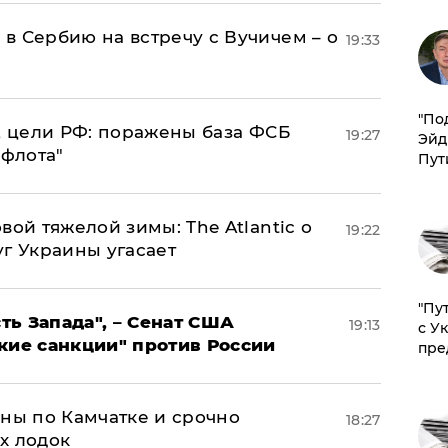
в Сербию на встречу с Вучичем – о
19:33
​"По
2 цели РФ: поражены база ФСБ
19:27
Эйд
 флота"
Пут
вой тяжелой зимы: The Atlantic о
19:22
г Украины угасает
"Пу
ь Запада", – Сенат США
19:13
с У
кие санкции" против России
пре
ины по Камчатке и срочно
18:27
х лодок