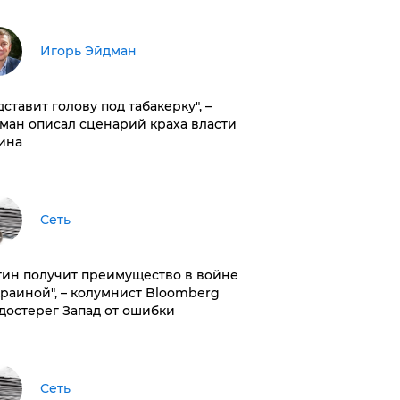
Игорь Эйдман
дставит голову под табакерку", –
ман описал сценарий краха власти
ина
Сеть
тин получит преимущество в войне
краиной", – колумнист Bloomberg
достерег Запад от ошибки
Сеть