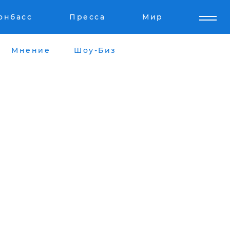
онбасс
Пресса
Мир
Мнение
Шоу-Биз