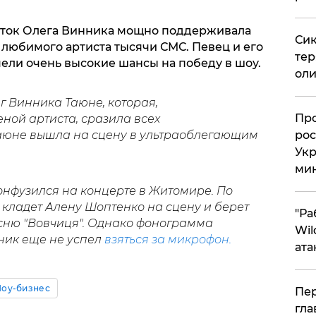
наток Олега Винника мощно поддерживала
Сик
 любимого артиста тысячи СМС. Певец и его
тер
ли очень высокие шансы на победу в шоу.
оли
г Винника Таюне, которая,
​Пр
ной артиста, сразила всех
рос
юне вышла на сцену в ультраоблегающим
Укр
ми
онфузился на концерте в Житомире. По
 кладет Алену Шоптенко на сцену и берет
"Ра
есню "Вовчиця". Однако фонограмма
Wil
ник еще не успел
взяться за микрофон.
ата
оу-бизнес
Пер
гла