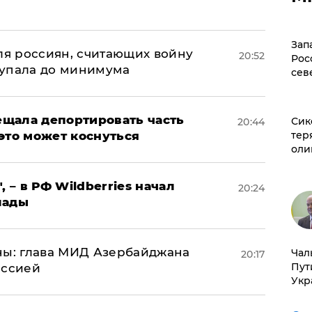
а
Зап
оля россиян, считающих войну
20:52
Рос
 упала до минимума
сев
щала депортировать часть
Сик
20:44
тер
это может коснуться
оли
, – в РФ Wildberries начал
20:24
лады
ны: глава МИД Азербайджана
Чал
20:17
Пут
иссией
Укр