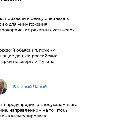
ад призвали к рейду спецназа в
сию для уничтожения
ерокорейских ракетных установок
орский объяснил, почему
яющие деньги российские
гархи не свергли Путина
Валерий Чалый
ый предупредил о следующем шаге
ина, направленном на то, чтобы
аина капитулировала