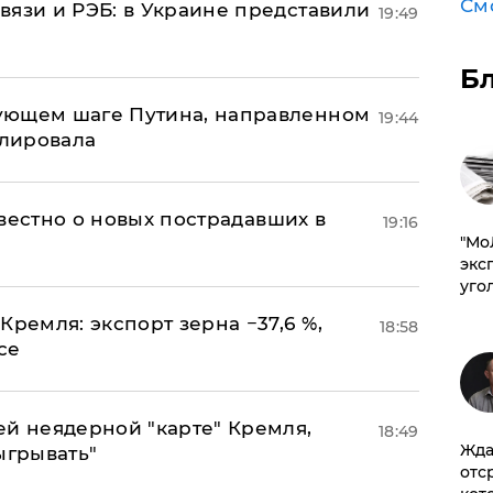
См
вязи и РЭБ: в Украине представили
19:49
Б
ующем шаге Путина, направленном
19:44
улировала
известно о новых пострадавших в
19:16
​"М
эксп
уго
Кремля: экспорт зерна −37,6 %,
18:58
се
ей неядерной "карте" Кремля,
18:49
Жда
ыгрывать"
отс