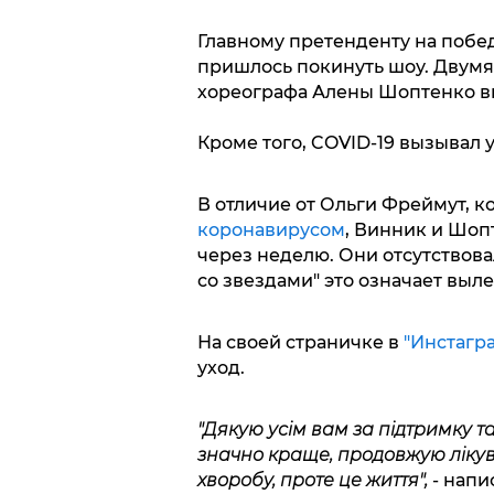
Главному претенденту на побед
пришлось покинуть шоу. Двумя
хореографа Алены Шоптенко 
Кроме того, COVID-19 вызывал
В отличие от Ольги Фреймут, к
коронавирусом
, Винник и Шоп
через неделю. Они отсутствова
со звездами" это означает выле
На своей страничке в
"Инстагр
уход.
"Дякую усім вам за підтримку 
значно краще, продовжую лікув
хворобу, проте це життя",
- напи