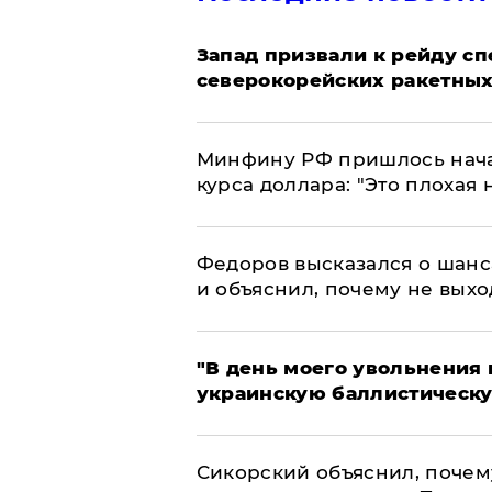
Запад призвали к рейду с
северокорейских ракетных
Минфину РФ пришлось начат
курса доллара: "Это плохая 
Федоров высказался о шанс
и объяснил, почему не выхо
​"В день моего увольнени
украинскую баллистическу
Сикорский объяснил, поче