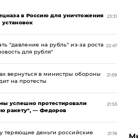
пецназа в Россию для уничтожения
23:31
 установок
ь "давление на рубль" из-за роста
22:47
новость для рубля"
ах вернуться в министры обороны
21:59
дит на протесты
я мы успешно протестировали
21:53
ю ракету", — Федоров
му теряющие деньги российские
21:19
М