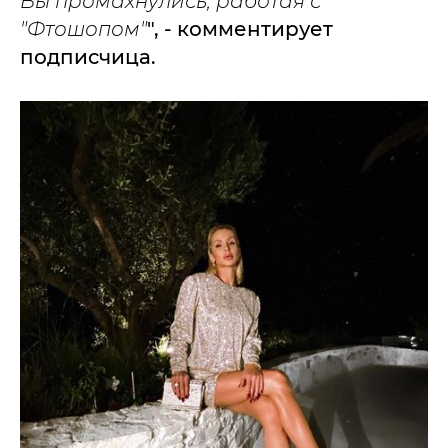
Вы промахнулись, работая с
"Фтошопом"
", - комментирует
подписчица.