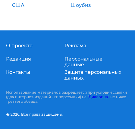
США
Шоубиз
О проекте
Реклама
Редакция
Персональные
данные
Контакты
Защита персональных
данных
Использование материалов разрешается при условии ссылки
(для интернет-изданий - гиперссылки) на "
Диалог.ua
" не ниже
третьего абзаца.
� 2026,
Все права защищены.