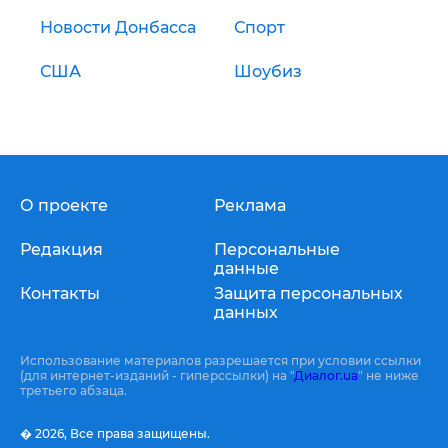
Новости Донбасса
Спорт
США
Шоубиз
О проекте
Реклама
Редакция
Персональные
данные
Контакты
Защита персональных
данных
Использование материалов разрешается при условии ссылки
(для интернет-изданий - гиперссылки) на "
Диалог.ua
" не ниже
третьего абзаца.
� 2026,
Все права защищены.