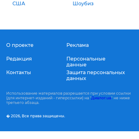
США
Шоубиз
О проекте
Реклама
Редакция
Персональные
данные
Контакты
Защита персональных
данных
Использование материалов разрешается при условии ссылки
(для интернет-изданий - гиперссылки) на "
Диалог.ua
" не ниже
третьего абзаца.
� 2026,
Все права защищены.