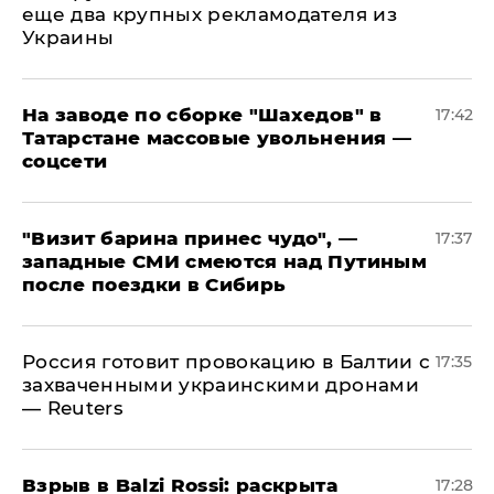
еще два крупных рекламодателя из
Украины
На заводе по сборке "Шахедов" в
17:42
Татарстане массовые увольнения —
соцсети
"Визит барина принес чудо", —
17:37
западные СМИ смеются над Путиным
после поездки в Сибирь
​Россия готовит провокацию в Балтии с
17:35
захваченными украинскими дронами
— Reuters
​Взрыв в Balzi Rossi: раскрыта
17:28