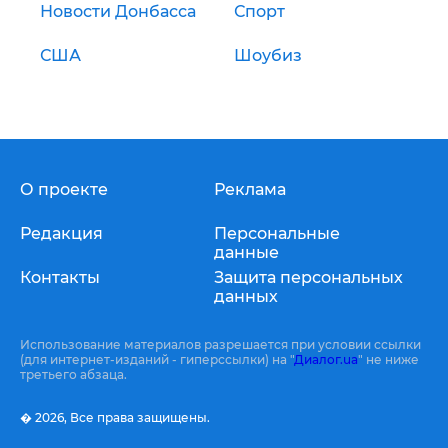
Новости Донбасса
Спорт
США
Шоубиз
О проекте
Реклама
Редакция
Персональные
данные
Контакты
Защита персональных
данных
Использование материалов разрешается при условии ссылки
(для интернет-изданий - гиперссылки) на "
Диалог.ua
" не ниже
третьего абзаца.
� 2026,
Все права защищены.