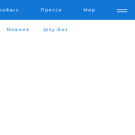
онбасс
Пресса
Мир
Мнение
Шоу-Биз