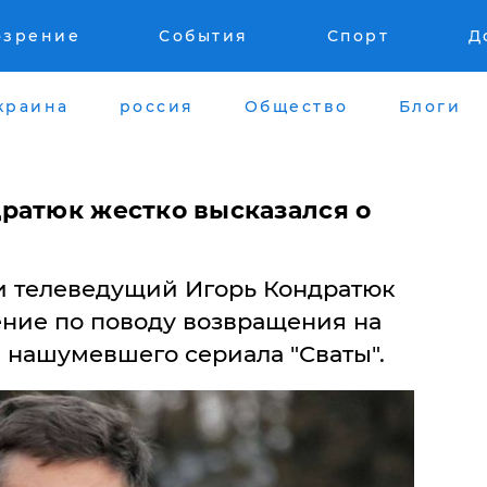
озрение
События
Спорт
Д
краина
россия
Общество
Блоги
ратюк жестко высказался о
и телеведущий Игорь Кондратюк
ение по поводу возвращения на
 нашумевшего сериала "Сваты".