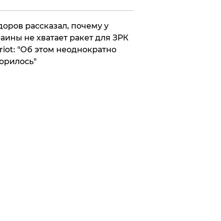
оров рассказал, почему у
аины не хватает ракет для ЗРК
riot: "Об этом неоднократно
орилось"