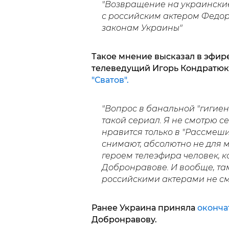
"Возвращение на украинские
с российским актером Федо
законам Украины
"
Такое мнение высказал в эфир
телеведущий Игорь Кондратюк,
"Сватов".
"Вопрос в банальной "гигиене
такой сериал. Я не смотрю се
нравится только в "Рассмеши 
снимают, абсолютно не для ме
героем телеэфира человек, к
Добронравове. И вообще, там
российскими актерами не см
Ранее Украина приняла
оконча
Добронравову.