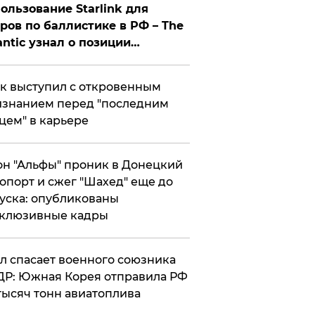
ользование Starlink для
ров по баллистике в РФ – The
antic узнал о позиции
знесмена
к выступил с откровенным
знанием перед "последним
цем" в карьере
н "Альфы" проник в Донецкий
опорт и сжег "Шахед" еще до
уска: опубликованы
склюзивные кадры
ул спасает военного союзника
Р: Южная Корея отправила РФ
тысяч тонн авиатоплива