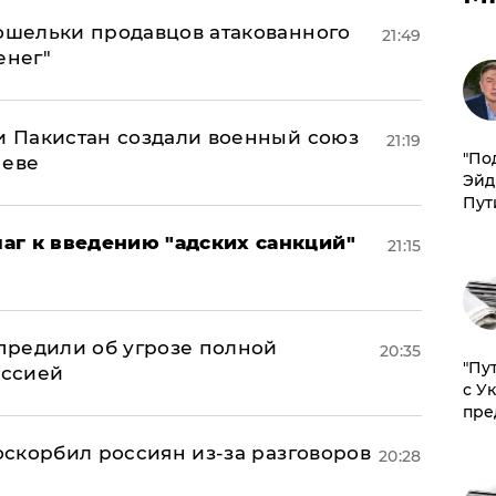
кошельки продавцов атакованного
21:49
енег"
 и Пакистан создали военный союз
21:19
​"По
неве
Эйд
Пут
аг к введению "адских санкций"
21:15
предили об угрозе полной
20:35
"Пу
оссией
с У
пре
 оскорбил россиян из-за разговоров
20:28