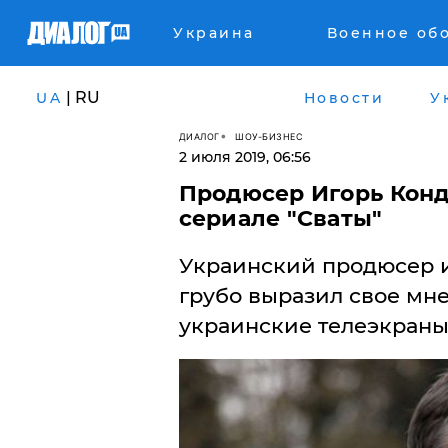
Украина
Военное об
| RU
UA
Новости
У
ДИАЛОГ
ШОУ-БИЗНЕС
2 июля 2019, 06:56
Продюсер Игорь Конд
сериале "Сваты"
Украинский продюсер 
грубо выразил свое мн
украинские телеэкраны