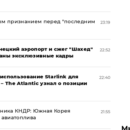
ным признанием перед "последним
23:19
нецкий аэропорт и сжег "Шахед"
22:52
ваны эксклюзивные кадры
использование Starlink для
22:40
– The Atlantic узнал о позиции
юзника КНДР: Южная Корея
21:55
н авиатоплива
М