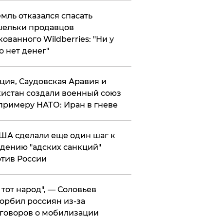
мль отказался спасать
ельки продавцов
кованного Wildberries: "Ни у
о нет денег"
ция, Саудовская Аравия и
истан создали военный союз
примеру НАТО: Иран в гневе
ША сделали еще один шаг к
дению "адских санкций"
тив России
е тот народ", — Соловьев
орбил россиян из-за
говоров о мобилизации