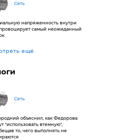
Сеть
иальную напряженность внутри
провоцирует самый неожиданный
ок
отреть ещё
логи
Сеть
ородний объяснил, как Федорова
ут "использовать втемную",
бещав то, чего выполнять не
ираются