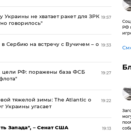
у Украины не хватает ракет для ЗРК
19:57
Соц
тно говорилось"
РФ 
игр
в Сербию на встречу с Вучичем – о
19:33
См
Б
2 цели РФ: поражены база ФСБ
19:27
флота"
вой тяжелой зимы: The Atlantic о
19:22
г Украины угасает
Заг
мог
поо
ь Запада", – Сенат США
соб
19:13