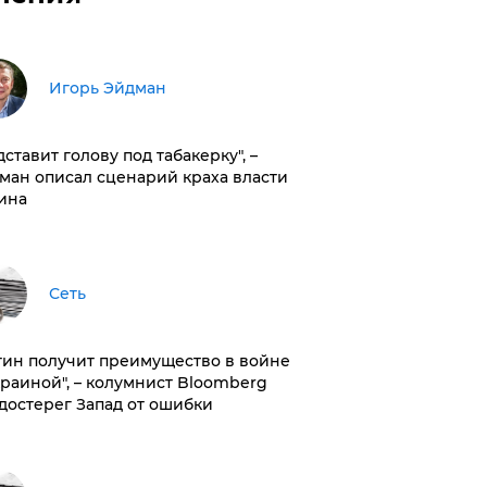
Игорь Эйдман
дставит голову под табакерку", –
ман описал сценарий краха власти
ина
Сеть
тин получит преимущество в войне
краиной", – колумнист Bloomberg
достерег Запад от ошибки