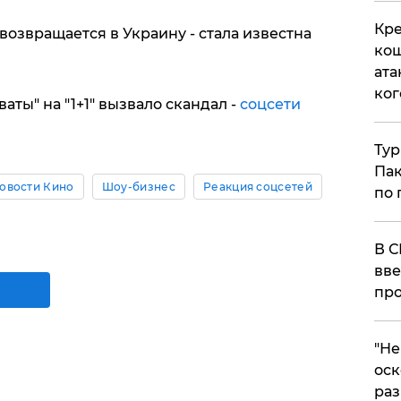
Кре
возвращается в Украину - стала известна
кош
ата
ког
ты" на "1+1" вызвало скандал -
соцсети
Тур
Пак
овости Кино
Шоу-бизнес
Реакция соцсетей
по 
В С
вве
про
​"Н
оск
раз