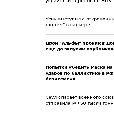
украинских дронов по НПЗ
Усик выступил с откровен
танцем" в карьере
Дрон "Альфы" проник в До
еще до запуска: опублико
Попытки убедить Маска на 
ударов по баллистике в РФ 
бизнесмена
​Сеул спасает военного со
отправила РФ 30 тысяч тон