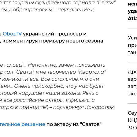
 телеэкраны скандального сериала "Сваты"
исп
ром Добронравовым – неуважение к
уда
Atl
би
е
ObozTV
украинский продюсер и
Уси
 комментируя премьеру нового сезона
при
тан
 головы"... Непонятно, зачем показывать
Дро
риал "Сваты", мне творчество "Квартала"
комика", и все. Все остальное, что они
аэр
ня... Очень прискорбно, что у нас будет
зап
оторый нарушает наши законы. Речь о
эк
 все российские актеры, я фильмы с
отрю в принципе", – подчеркнул Кондратюк.
​Се
КНД
тельное решение
по актеру из "Сватов"
30 