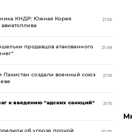
юзника КНДР: Южная Корея
21:55
н авиатоплива
кошельки продавцов атакованного
21:49
енег"
 и Пакистан создали военный союз
21:19
неве
аг к введению "адских санкций"
21:15
М
предили об угрозе полной
20:35