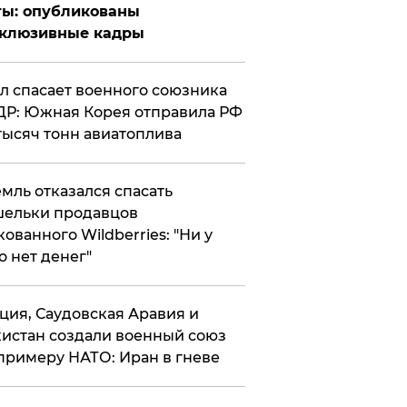
ты: опубликованы
склюзивные кадры
ул спасает военного союзника
Р: Южная Корея отправила РФ
тысяч тонн авиатоплива
мль отказался спасать
ельки продавцов
кованного Wildberries: "Ни у
о нет денег"
ция, Саудовская Аравия и
истан создали военный союз
примеру НАТО: Иран в гневе