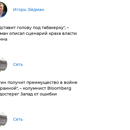
Игорь Эйдман
дставит голову под табакерку", –
ман описал сценарий краха власти
ина
Сеть
тин получит преимущество в войне
краиной", – колумнист Bloomberg
достерег Запад от ошибки
Сеть