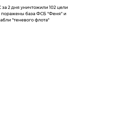
 за 2 дня уничтожили 102 цели
 поражены база ФСБ "Феня" и
абли "теневого флота"