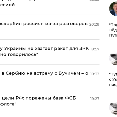
оссией
 оскорбил россиян из-за разговоров
20:28
​"По
Эйд
Пут
у Украины не хватает ракет для ЗРК
19:57
тно говорилось"
в Сербию на встречу с Вучичем – о
19:33
"Пу
с У
пре
2 цели РФ: поражены база ФСБ
19:27
 флота"