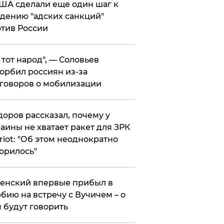
ША сделали еще один шаг к
дению "адских санкций"
тив России
е тот народ", — Соловьев
орбил россиян из-за
говоров о мобилизации
оров рассказал, почему у
аины не хватает ракет для ЗРК
riot: "Об этом неоднократно
орилось"
енский впервые прибыл в
бию на встречу с Вучичем – о
 будут говорить