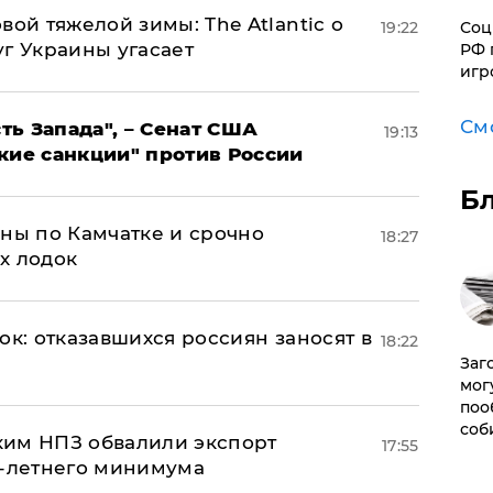
вой тяжелой зимы: The Atlantic о
19:22
Соц
г Украины угасает
РФ 
игр
См
ь Запада", – Сенат США
19:13
кие санкции" против России
Б
ины по Камчатке и срочно
18:27
х лодок
ок: отказавшихся россиян заносят в
18:22
Заг
мог
поо
соб
ким НПЗ обвалили экспорт
17:55
0-летнего минимума