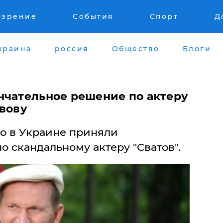
озрение
События
Спорт
Д
краина
россия
Общество
Блоги
нчательное решение по актеру
авову
что в Украине приняли
 скандальному актеру "Сватов".