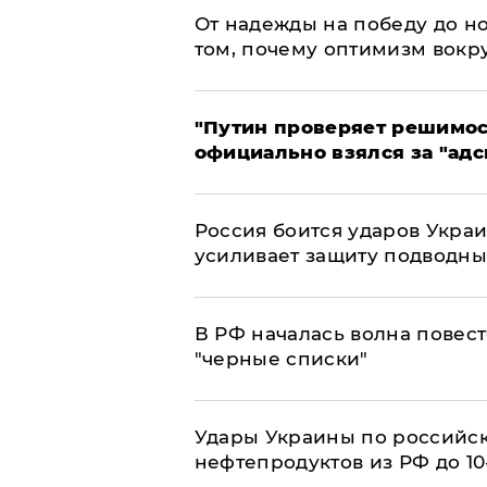
От надежды на победу до но
том, почему оптимизм вокру
"Путин проверяет решимост
официально взялся за "адс
Россия боится ударов Укра
усиливает защиту подводны
​В РФ началась волна повест
"черные списки"
Удары Украины по российс
нефтепродуктов из РФ до 1