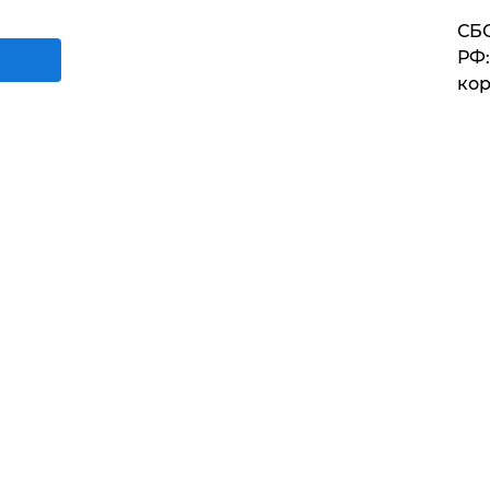
СБС
РФ:
кор