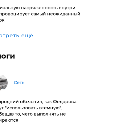
иальную напряженность внутри
провоцирует самый неожиданный
ок
отреть ещё
логи
Сеть
ородний объяснил, как Федорова
ут "использовать втемную",
бещав то, чего выполнять не
ираются