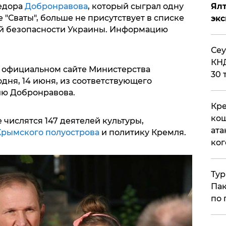
Ял
Федора
Добронравова
, который сыграл одну
 "Сваты", больше не присутствует в списке
эк
й безопасности Украины. Информацию
​Се
КНД
а официальном сайте Министерства
30 
дня, 14 июня, из соответствующего
ю Добронравова.
Кре
кош
 числятся 147 деятелей культуры,
ата
Крымского полуострова
и политику Кремля.
ког
Тур
Пак
по 