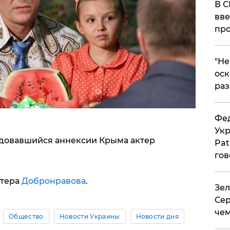
В С
вве
про
​"Н
оск
раз
Фед
Укр
Радовавшийся аннексии Крыма актер
Pat
гов
ктера
Добронравова
.
Зел
Сер
чем
Общество
Новости Украины
Новости дня