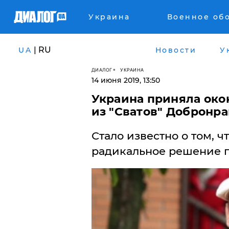
Украина
Военное об
| RU
UA
Новости
У
ДИАЛОГ
УКРАИНА
14 июня 2019, 13:50
Украина приняла око
из "Сватов" Добронр
​Стало известно о том, 
радикальное решение по