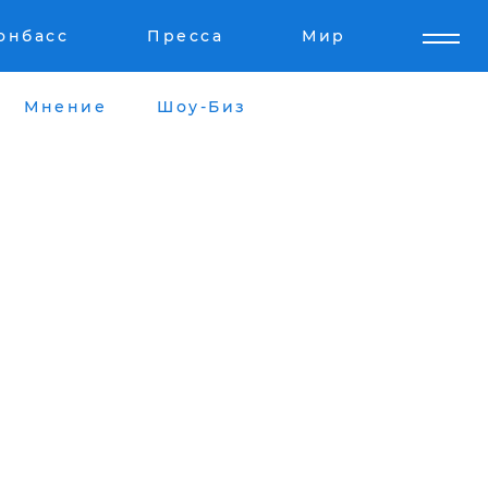
онбасс
Пресса
Мир
Мнение
Шоу-Биз