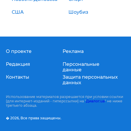
США
Шоубиз
О проекте
Реклама
Редакция
Персональные
данные
Контакты
Защита персональных
данных
Использование материалов разрешается при условии ссылки
(для интернет-изданий - гиперссылки) на "
Диалог.ua
" не ниже
третьего абзаца.
� 2026,
Все права защищены.