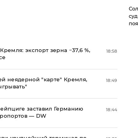
Сол
суд
поя
Кремля: экспорт зерна −37,6 %,
18:58
се
ей неядерной "карте" Кремля,
18:49
ыгрывать"
 Лейпциге заставил Германию
18:44
эропортов — DW
или крупнейший терминал по