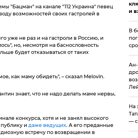
клю
мы "Бацман" на канале "112 Украина" певец
и в
воду возможностей своих гастролей в
В б
го уже не раз и на гастроли в Россию, и
пог
лось", но, несмотря на баснословность
сро
альше будет отказываться от таких
Ан-
дро
мое, как маму обидеть", – сказал Melovin.
воз
Ле
нтин знает, что не надо делать маме нервы,
На 
Тат
инале конкурса, хотя и не занял высокого
— с
 публику и
даже ведущих
. А его преданные
диозную встречу по возвращении в