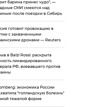
зит барина принес чудо", —
адные СМИ смеются над
иным после поездки в Сибирь
ссия готовит провокацию в
тии с захваченными
аинскими дронами — Reuters
рыв в Balzi Rossi: раскрыта
ность ликвидированного
ерала РФ, воевавшего против
раины
omberg: экономика России
хватила "голландскую болезнь"
амой тяжелой форме