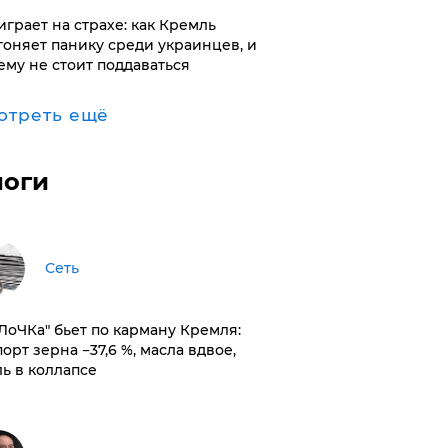
играет на страхе: как Кремль
гоняет панику среди украинцев, и
ему не стоит поддаваться
отреть ещё
логи
Сеть
оЛоЧКа" бьет по карману Кремля:
орт зерна −37,6 %, масла вдвое,
ль в коллапсе