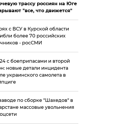
чевую трассу россиян на Юге
зрывают "все, что движется"
оях с ВСУ в Курской области
ибли более 70 российских
чников - росСМИ
24 с боеприпасами и второй
н: новые детали инцидента
ле украинского самолета в
йпциге
заводе по сборке "Шахедов" в
арстане массовые увольнения
оцсети