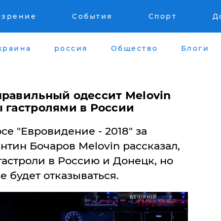
озрение
События
Спорт
Д
краина
россия
Общество
Блоги
правильный одессит Melovin
ы гастролями в России
е "Евровидение - 2018" за
нтин Бочаров Melovin рассказал,
 гастроли в Россию и Донецк, но
е будет отказываться.