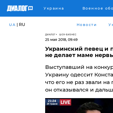
Украина
Военное об
| RU
UA
Новости
У
ДИАЛОГ
ШОУ-БИЗНЕС
25 мая 2018, 09:49
Украинский певец и 
не делает маме нерв
Выступавший на конкурс
Украину одессит Конста
что его не раз звали на
он отказывался и дальш