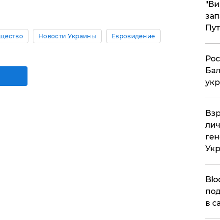
"Ви
зап
Пут
щество
Новости Украины
Евровидение
​Ро
Бал
укр
​Вз
лич
ген
Ук
Blo
под
в с