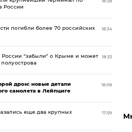
18:38
в России
асти погибли более 70 российских
18:34
в России "забыли" о Крыме и может
18:33
т полуострова
орой дрон: новые детали
18:09
ого самолета в Лейпциге
тказались еще два крупных
17:59
М