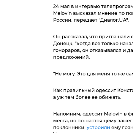
24 мая в интервью телепрограм
Melovin высказал мнение по по
России, передает "Диалог.UA".
Он рассказал, что приглашали е
Донецк, "когда все только нача
гонораров, он отказывался и д
предложений.
"Не могу. Это для меня то же са
Как правильный одессит Конста
а уж тем более ее обижать.
Напомним, одессит Melovin в ф
места, но по-настоящему зажег
поклонники
устроили
ему гран