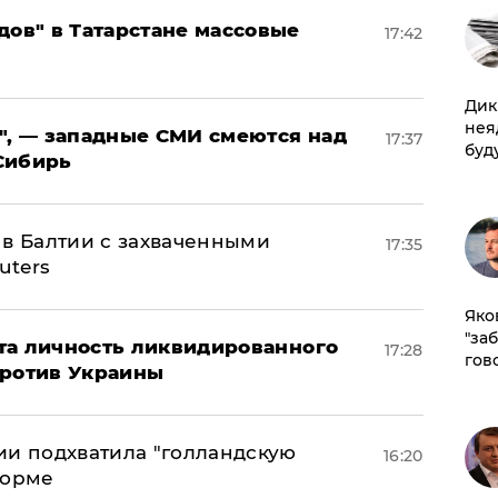
дов" в Татарстане массовые
17:42
Дик
нея
", — западные СМИ смеются над
17:37
буд
Сибирь
 в Балтии с захваченными
17:35
uters
Яко
"за
рыта личность ликвидированного
17:28
гов
против Украины
ии подхватила "голландскую
16:20
форме