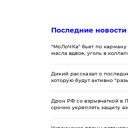
Последние новости
​"МоЛоЧКа" бьет по карману 
масла вдвое, уголь в коллап
Дикий рассказал о последн
которую будут активно "раз
​Дрон РФ со взрывчаткой в
срочно укреплять защиту а
Украинские дроны останов