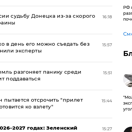
РФ 
раз
сии судьбу Донецка из-за скорого
16:18
поч
раины
См
ко в день его можно съедать без
15:57
снили эксперты
Б
ремль разгоняет панику среди
15:51
ит поддаваться
​"М
н пытается отсрочить "прилет
15:44
эксп
отовится ко взлету"
уго
026–2027 годах: Зеленский
15:27