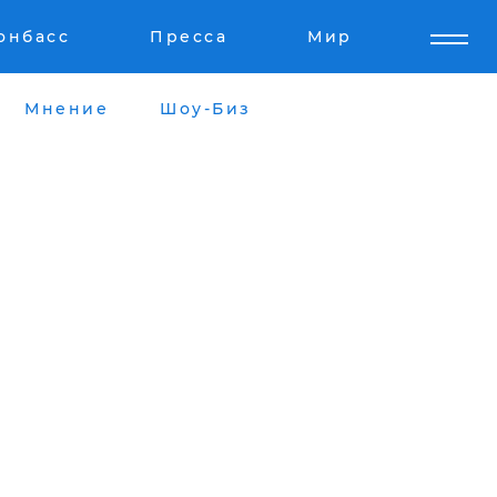
онбасс
Пресса
Мир
Мнение
Шоу-Биз