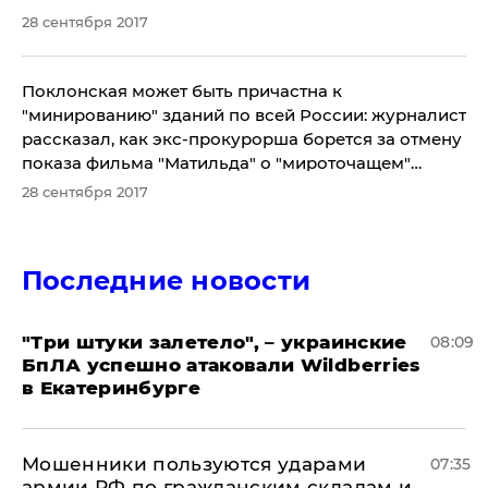
28 сентября 2017
Поклонская может быть причастна к
"минированию" зданий по всей России: журналист
рассказал, как экс-прокурорша борется за отмену
показа фильма "Матильда" о "мироточащем"
Николае II
28 сентября 2017
Последние новости
"Три штуки залетело", – украинские
08:09
БпЛА успешно атаковали Wildberries
в Екатеринбурге
Мошенники пользуются ударами
07:35
армии РФ по гражданским складам и