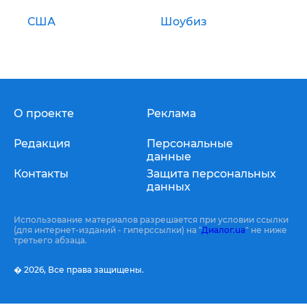
США
Шоубиз
О проекте
Реклама
Редакция
Персональные
данные
Контакты
Защита персональных
данных
Использование материалов разрешается при условии ссылки
(для интернет-изданий - гиперссылки) на "
Диалог.ua
" не ниже
третьего абзаца.
� 2026,
Все права защищены.