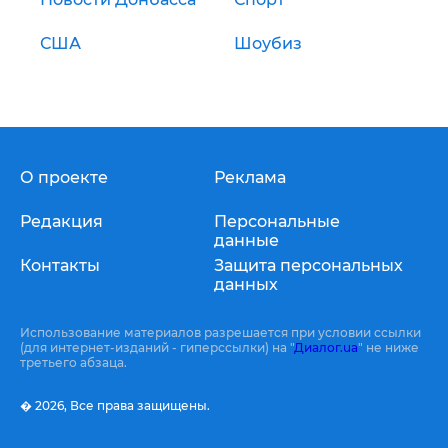
США
Шоубиз
О проекте
Реклама
Редакция
Персональные
данные
Контакты
Защита персональных
данных
Использование материалов разрешается при условии ссылки
(для интернет-изданий - гиперссылки) на "
Диалог.ua
" не ниже
третьего абзаца.
� 2026,
Все права защищены.