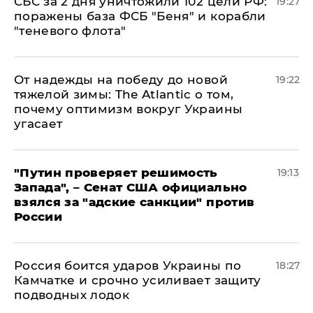
СБС за 2 дня уничтожили 102 цели РФ:
19:27
поражены база ФСБ "Беня" и корабли
"теневого флота"
От надежды на победу до новой
19:22
тяжелой зимы: The Atlantic о том,
почему оптимизм вокруг Украины
угасает
"Путин проверяет решимость
19:13
Запада", – Сенат США официально
взялся за "адские санкции" против
России
Россия боится ударов Украины по
18:27
Камчатке и срочно усиливает защиту
подводных лодок