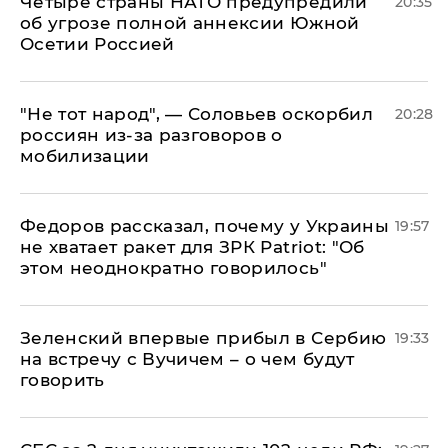
Четыре страны НАТО предупредили
20:35
об угрозе полной аннексии Южной
Осетии Россией
​"Не тот народ", — Соловьев оскорбил
20:28
россиян из-за разговоров о
мобилизации
Федоров рассказал, почему у Украины
19:57
не хватает ракет для ЗРК Patriot: "Об
этом неоднократно говорилось"
Зеленский впервые прибыл в Сербию
19:33
на встречу с Вучичем – о чем будут
говорить