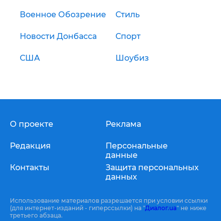
Военное Обозрение
Стиль
Новости Донбасса
Спорт
США
Шоубиз
О проекте
Реклама
Редакция
Персональные
данные
Контакты
Защита персональных
данных
Использование материалов разрешается при условии ссылки
(для интернет-изданий - гиперссылки) на "
Диалог.ua
" не ниже
третьего абзаца.