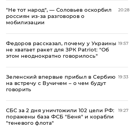
​"Не тот народ", — Соловьев оскорбил
20:28
россиян из-за разговоров о
мобилизации
Федоров рассказал, почему у Украины
19:57
не хватает ракет для ЗРК Patriot: "Об
этом неоднократно говорилось"
Зеленский впервые прибыл в Сербию
19:33
на встречу с Вучичем – о чем будут
говорить
СБС за 2 дня уничтожили 102 цели РФ:
19:27
поражены база ФСБ "Беня" и корабли
"теневого флота"