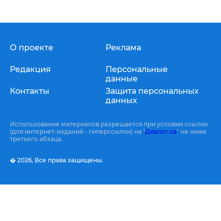
О проекте
Реклама
Редакция
Персональные
данные
Контакты
Защита персональных
данных
Использование материалов разрешается при условии ссылки
(для интернет-изданий - гиперссылки) на "
Диалог.ua
" не ниже
третьего абзаца.
� 2026,
Все права защищены.