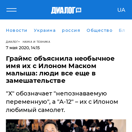
UA
Новости
Украина
россия
Общество
Блог
ДИАЛОГ
НАУКА И ТЕХНИКА
7 мая 2020, 14:15
Граймс объяснила необычное
имя их с Илоном Маском
малыша: люди все еще в
замешательстве
"Х" обозначает "непознаваемую
переменную", а "А-12" – их с Илоном
любимый самолет.