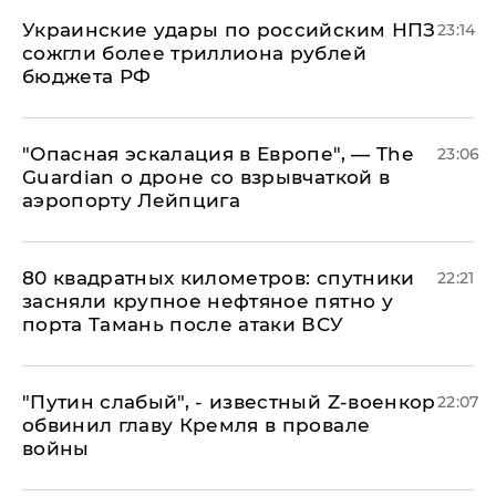
Украинские удары по российским НПЗ
23:14
сожгли более триллиона рублей
бюджета РФ
"Опасная эскалация в Европе", — The
23:06
Guardian о дроне со взрывчаткой в
аэропорту Лейпцига
80 квадратных километров: спутники
22:21
засняли крупное нефтяное пятно у
порта Тамань после атаки ВСУ
​"Путин слабый", - известный Z-военкор
22:07
обвинил главу Кремля в провале
войны