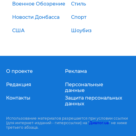
Военное Обозрение
Стиль
Новости Донбасса
Спорт
США
Шоубиз
О проекте
Реклама
Редакция
Персональные
данные
Контакты
Защита персональных
данных
Использование материалов разрешается при условии ссылки
(для интернет-изданий - гиперссылки) на "
Диалог.ua
" не ниже
третьего абзаца.