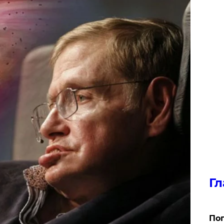
Гл
Поп