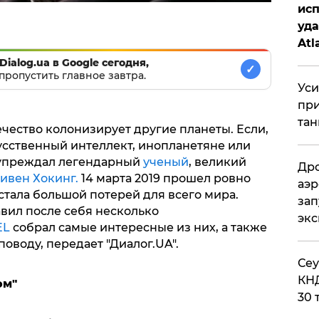
исп
уда
Atl
би
Dialog.ua в Google сегодня,
✓
пропустить главное завтра.
Уси
при
тан
ечество колонизирует другие планеты. Если,
сственный интеллект, инопланетяне или
дупреждал легендарный
ученый
, великий
Дро
ивен Хокинг.
14 марта 2019 прошел ровно
аэр
 стала большой потерей для всего мира.
зап
вил после себя несколько
эк
EL
собрал самые интересные из них, а также
оводу, передает "Диалог.UA".
​Се
КНД
ом"
30 