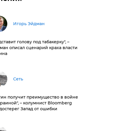
Игорь Эйдман
дставит голову под табакерку", –
ман описал сценарий краха власти
ина
Сеть
тин получит преимущество в войне
краиной", – колумнист Bloomberg
достерег Запад от ошибки