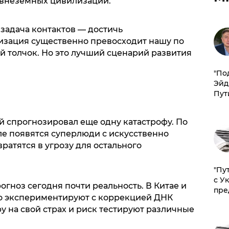
 внеземных цивилизаций.
 задача контактов — достичь
изация существенно превосходит нашу по
ой толчок. Но это лучший сценарий развития
​"По
Эйд
Пут
 спрогнозировал еще одну катастрофу. По
ле появятся суперлюди с искусственно
атятся в угрозу для остального
"Пу
с У
гноз сегодня почти реальность. В Китае и
пре
о экспериментируют с коррекцией ДНК
у на свой страх и риск тестируют различные