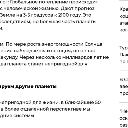
ог: Глобальное потепление происходит
с человеческой жизнью. Дают прогноз
Кре
емле на 3-5 градусов к 2100 году. Это
кош
следствиям, но большая часть планеты
ата
и.
ког
ом: По мере роста энергомощности Солнца
Тур
ление наблюдается и сегодня, но не так
Пак
секунду. Через несколько миллиардов лет не
по 
ша планета станет непригодной для
В С
вве
ируем другие планеты
про
 непригодной для жизни, в ближайшие 50
А в более отдаленной перспективе мы
​"Н
дние системы.
оск
раз