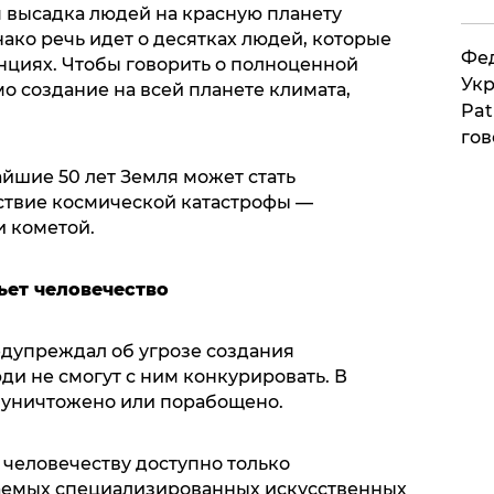
 высадка людей на красную планету
нако речь идет о десятках людей, которые
Фед
нциях. Чтобы говорить о полноценной
Укр
о создание на всей планете климата,
Pat
гов
йшие 50 лет Земля может стать
ствие космической катастрофы —
и кометой.
ьет человечество
едупреждал об угрозе создания
ди не смогут с ним конкурировать. В
т уничтожено или порабощено.
человечеству доступно только
аемых специализированных искусственных