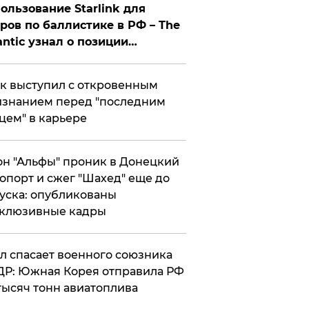
ользование Starlink для
ров по баллистике в РФ – The
antic узнал о позиции
знесмена
к выступил с откровенным
знанием перед "последним
цем" в карьере
н "Альфы" проник в Донецкий
опорт и сжег "Шахед" еще до
уска: опубликованы
склюзивные кадры
ул спасает военного союзника
Р: Южная Корея отправила РФ
тысяч тонн авиатоплива