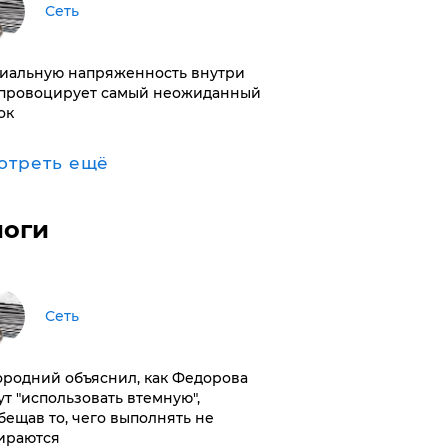
Сеть
иальную напряженность внутри
провоцирует самый неожиданный
ок
отреть ещё
логи
Сеть
ородний объяснил, как Федорова
ут "использовать втемную",
бещав то, чего выполнять не
ираются