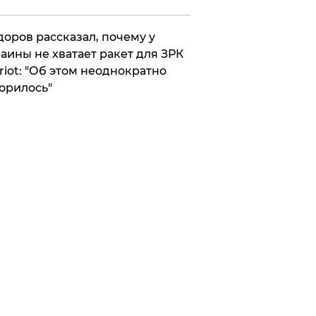
оров рассказал, почему у
аины не хватает ракет для ЗРК
riot: "Об этом неоднократно
орилось"