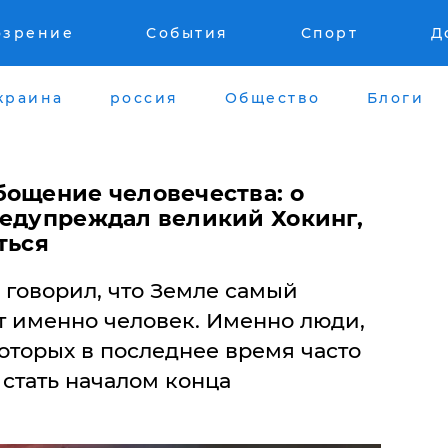
озрение
События
Спорт
Д
краина
россия
Общество
Блоги
бощение человечества: о
редупреждал великий Хокинг,
ться
 говорил, что Земле самый
 именно человек. Именно люди,
которых в последнее время часто
 стать началом конца