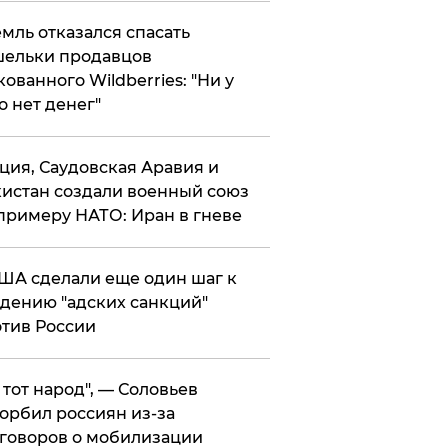
мль отказался спасать
ельки продавцов
кованного Wildberries: "Ни у
о нет денег"
ция, Саудовская Аравия и
истан создали военный союз
примеру НАТО: Иран в гневе
ША сделали еще один шаг к
дению "адских санкций"
тив России
е тот народ", — Соловьев
орбил россиян из-за
говоров о мобилизации