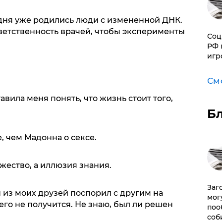
одня уже родились люди с измененной ДНК.
ветственность врачей, чтобы эксперименты
Соц
РФ 
игр
См
вила меня понять, что жизнь стоит того,
Б
, чем Мадонна о сексе.
жество, а иллюзия знания.
Заг
н из моих друзей поспорил с другим на
мог
его не получится. Не знаю, был ли решен
поо
соб