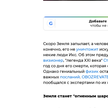
Добавьте 
G
чтобы не 
Скоро Земля запылает, а челов
конечно, его не
уничтожит
иску
некие люди Икс. Об этом пре
визионер
, "легенда XXI века"
Ст
год со дня его смерти, которая
Однако гениальный
физик
оста
важных
посланий
.
OBOZREVAT
пообщался с экспертами по их п
Земля станет "огненным шар