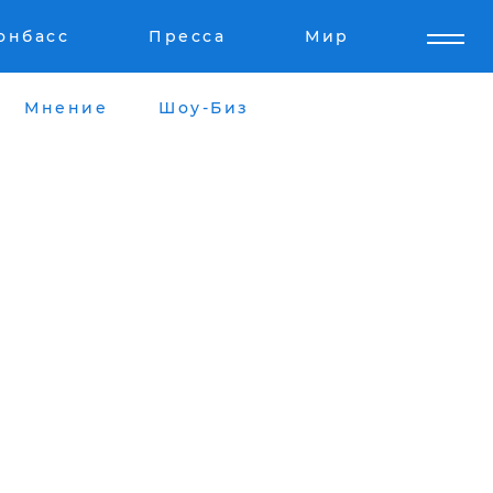
онбасс
Пресса
Мир
Мнение
Шоу-Биз