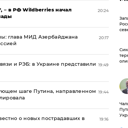
, – в РФ Wildberries начал
20:24
лады
Зап
Рос
сев
ны: глава МИД Азербайджана
20:17
иссией
Сик
тер
оли
вязи и РЭБ: в Украине представили
19:49
ующем шаге Путина, направленном
19:44
улировала
Чал
Пут
Укр
известно о новых пострадавших в
19:16