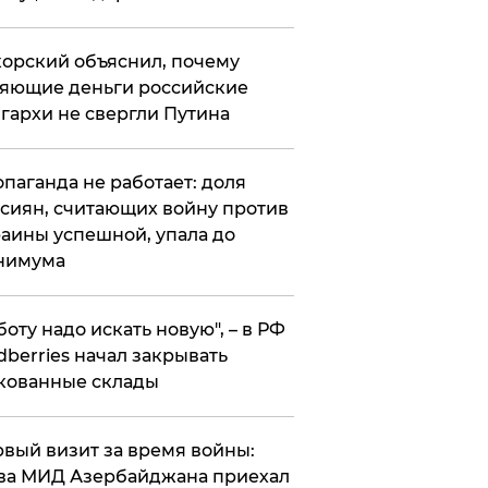
орский объяснил, почему
яющие деньги российские
гархи не свергли Путина
опаганда не работает: доля
сиян, считающих войну против
аины успешной, упала до
нимума
боту надо искать новую", – в РФ
dberries начал закрывать
кованные склады
вый визит за время войны:
ва МИД Азербайджана приехал