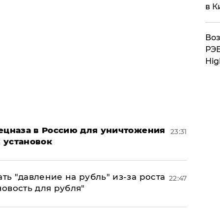
в К
Воз
РЭБ
Hig
пецназа в Россию для уничтожения
23:31
 установок
ь "давление на рубль" из-за роста
22:47
новость для рубля"