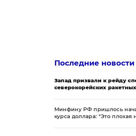
Последние новости
Запад призвали к рейду с
северокорейских ракетных
Минфину РФ пришлось начат
курса доллара: "Это плохая 