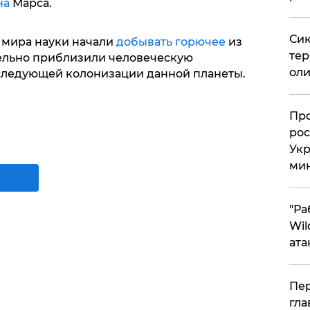
на
Марса.
Сик
 мира науки начали
добывать горючее
из
тер
ельно приблизили человеческую
оли
следующей колонизации данной планеты.
​Пр
рос
Укр
ми
"Ра
Wil
ата
Пер
гла