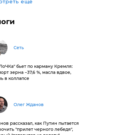
отреть ещё
логи
Сеть
оЛоЧКа" бьет по карману Кремля:
орт зерна −37,6 %, масла вдвое,
ль в коллапсе
Олег Жданов
нов рассказал, как Путин пытается
рочить "прилет черного лебедя",