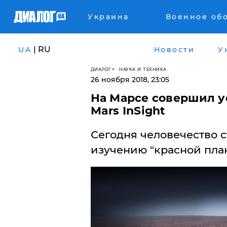
Украина
Военное об
| RU
UA
Новости
У
ДИАЛОГ
НАУКА И ТЕХНИКА
26 ноября 2018, 23:05
На Марсе совершил у
Mars InSight
Сегодня человечество с
изучению "красной план