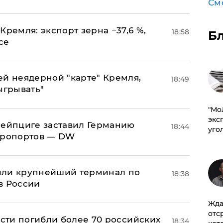
См
Кремля: экспорт зерна −37,6 %,
18:58
Б
се
ей неядерной "карте" Кремля,
18:49
ыгрывать"
​"М
эксп
 Лейпциге заставил Германию
18:44
уго
эропортов — DW
или крупнейший терминал по
18:38
в России
Жда
отс
асти погибли более 70 российских
18:34