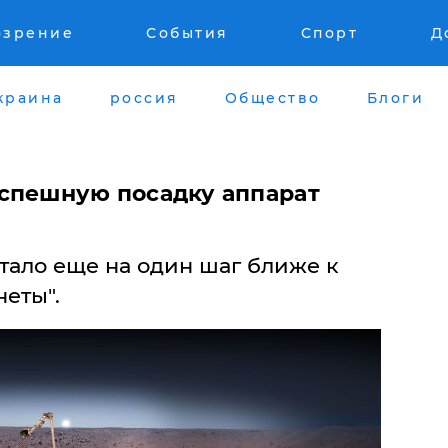
озрение
События
Спорт
Д
краина
россия
Общество
Блоги
спешную посадку аппарат
тало еще на один шаг ближе к
еты".