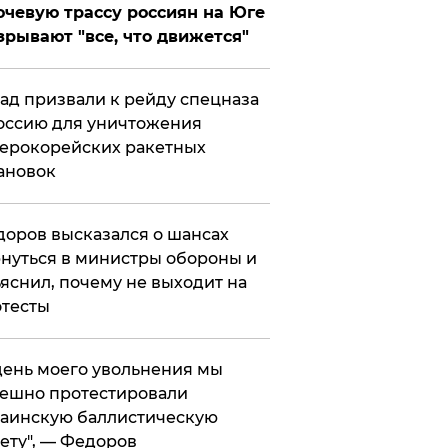
чевую трассу россиян на Юге
зрывают "все, что движется"
ад призвали к рейду спецназа
оссию для уничтожения
ерокорейских ракетных
ановок
оров высказался о шансах
нуться в министры обороны и
яснил, почему не выходит на
тесты
 день моего увольнения мы
ешно протестировали
аинскую баллистическую
ету", — Федоров