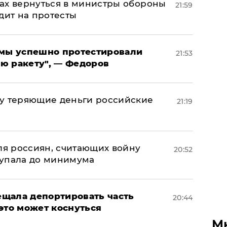
ах вернуться в министры обороны
21:59
дит на протесты
я мы успешно протестировали
21:53
ю ракету", — Федоров
му теряющие деньги российские
21:19
а
оля россиян, считающих войну
20:52
 упала до минимума
щала депортировать часть
20:44
это может коснуться
М