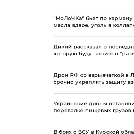
​"МоЛоЧКа" бьет по карману 
масла вдвое, уголь в коллап
Дикий рассказал о последн
которую будут активно "раз
​Дрон РФ со взрывчаткой в
срочно укреплять защиту а
Украинские дроны останов
перевалке пищевых грузов 
В боях с ВСУ в Курской обл