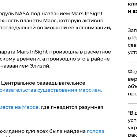
клю
и в
одуль NASA под названием Mars InSight
хность планеты Марс, которую активно
 последующей возможной ее колонизации,
Зап
в Р
сев
парата Mars InSight произошла в расчетное
уст
вскому времени, а произошло это в районе
 названием Элизий.
Фед
вер
то Центральное разведывательное
объ
оказательства существования марсиан.
про
места на Марсе
, где гнездится разумная
​"В
усп
укр
еожиданно для всех была найдена
голова
рак