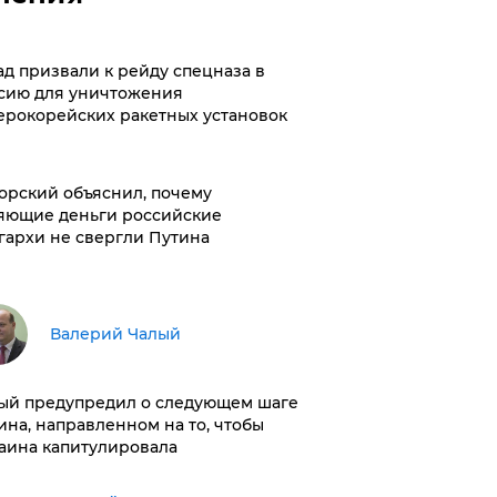
ад призвали к рейду спецназа в
сию для уничтожения
ерокорейских ракетных установок
орский объяснил, почему
яющие деньги российские
гархи не свергли Путина
Валерий Чалый
ый предупредил о следующем шаге
ина, направленном на то, чтобы
аина капитулировала