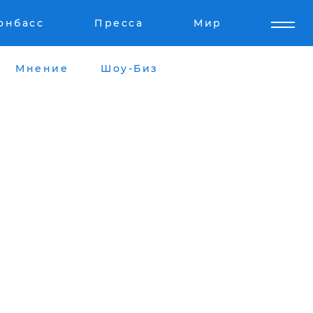
онбасс
Пресса
Мир
Мнение
Шоу-Биз