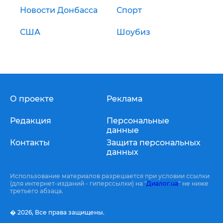
Новости Донбасса
Спорт
США
Шоубиз
О проекте
Реклама
Редакция
Персональные
данные
Контакты
Защита персональных
данных
Использование материалов разрешается при условии ссылки
(для интернет-изданий - гиперссылки) на "
Диалог.ua
" не ниже
третьего абзаца.
� 2026,
Все права защищены.