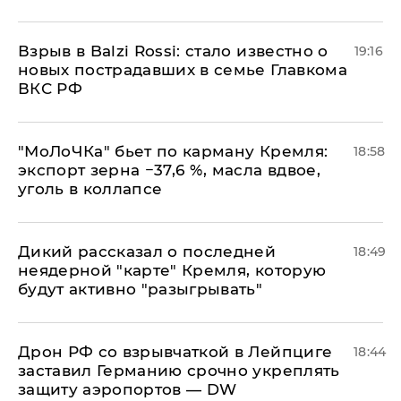
Взрыв в Balzi Rossi: стало известно о
19:16
новых пострадавших в семье Главкома
ВКС РФ
​"МоЛоЧКа" бьет по карману Кремля:
18:58
экспорт зерна −37,6 %, масла вдвое,
уголь в коллапсе
Дикий рассказал о последней
18:49
неядерной "карте" Кремля, которую
будут активно "разыгрывать"
​Дрон РФ со взрывчаткой в Лейпциге
18:44
заставил Германию срочно укреплять
защиту аэропортов — DW