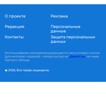
О проекте
Реклама
Редакция
Персональные
данные
Контакты
Защита персональных
данных
Использование материалов разрешается при условии ссылки
(для интернет-изданий - гиперссылки) на "
Диалог.ua
" не ниже
третьего абзаца.
� 2026,
Все права защищены.