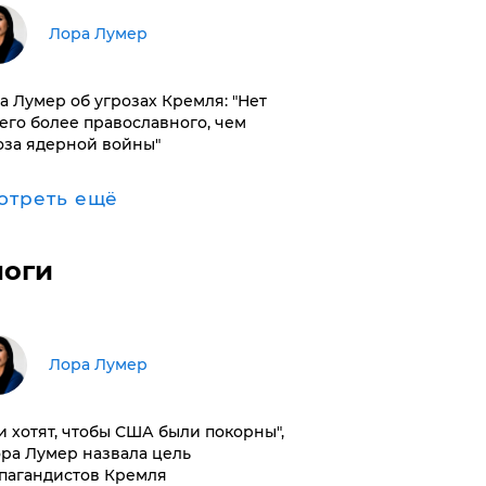
​Лора Лумер
а Лумер об угрозах Кремля: "Нет
его более православного, чем
оза ядерной войны"
отреть ещё
логи
​Лора Лумер
и хотят, чтобы США были покорны",
ора Лумер назвала цель
пагандистов Кремля