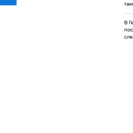
там
​В 
пос
сле