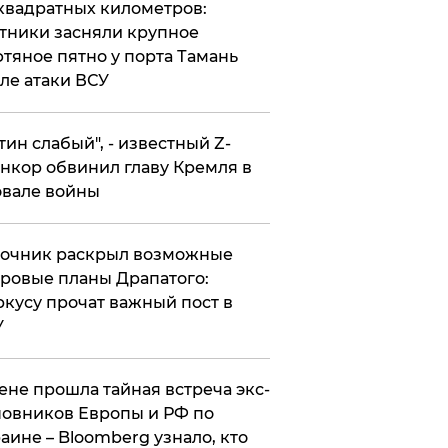
квадратных километров:
тники засняли крупное
тяное пятно у порта Тамань
ле атаки ВСУ
утин слабый", - известный Z-
нкор обвинил главу Кремля в
вале войны
точник раскрыл возможные
ровые планы Драпатого:
кусу прочат важный пост в
У
ене прошла тайная встреча экс-
овников Европы и РФ по
аине – Bloomberg узнало, кто