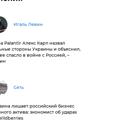
Игаль Левин
ва Palantir Алекс Карп назвал
ьные стороны Украины и объяснил,
 ее спасло в войне с Россией, –
ин
Сеть
раина лишает российский бизнес
вного актива: экономист об ударах
Wildberries