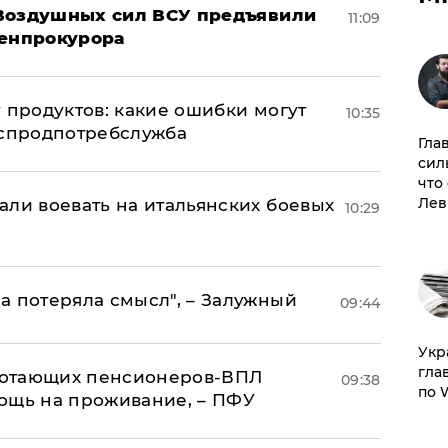
 Воздушных сил ВСУ предъявили
11:09
Генпрокурора
 продуктов: какие ошибки могут
10:35
оспродпотребслужба
Гла
сил
что
Лев
али воевать на итальянских боевых
10:29
а потеряла смысл", – Залужный
09:44
​Ук
гла
аботающих пенсионеров-ВПЛ
09:38
по 
ощь на проживание, – ПФУ