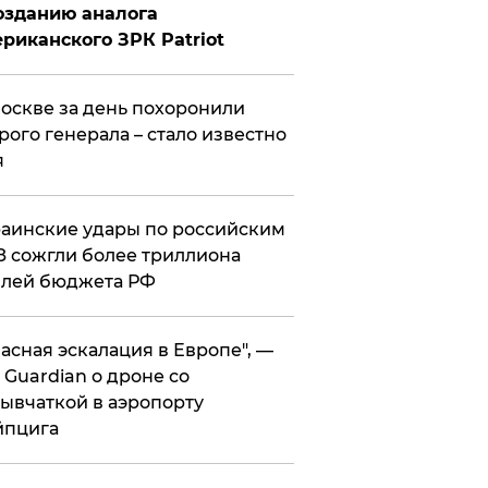
озданию аналога
риканского ЗРК Patriot
оскве за день похоронили
рого генерала – стало известно
я
аинские удары по российским
 сожгли более триллиона
блей бюджета РФ
асная эскалация в Европе", —
 Guardian о дроне со
ывчаткой в аэропорту
йпцига