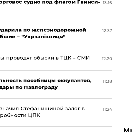
орговое судно под флагом Гвинеи-
13:16
 ударила по железнодорожной
12:37
ибшие – "Укрзалізниця"
ны проводят обыски в ТЦК – СМИ
12:20
льность пособницы оккупантов,
11:38
дары по Павлограду
значил Стефанишиной залог в
11:24
дробности ЦПК
М