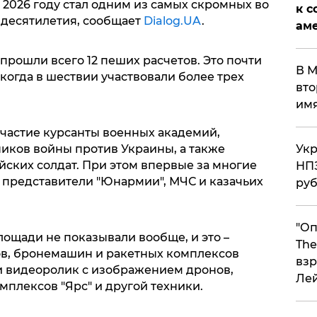
 2026 году стал одним из самых скромных во
к с
 десятилетия, сообщает
Dialog.UA
.
аме
прошли всего 12 пеших расчетов. Это почти
В М
 когда в шествии участвовали более трех
вто
им
участие курсанты военных академий,
ников войны против Украины, а также
Укр
йских солдат. При этом впервые за многие
НПЗ
 представители "Юнармии", МЧС и казачьих
ру
"Оп
ощади не показывали вообще, и это –
The
ков, бронемашин и ракетных комплексов
взр
 видеоролик с изображением дронов,
Ле
мплексов "Ярс" и другой техники.