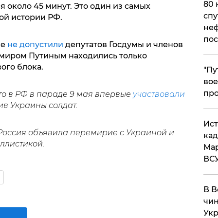
80 
я около 45 минут. Это один из самых
спу
ой истории РФ.
неф
пос
ые
не допустили
депутатов Госдумы и членов
имиром Путиным находились только
ого блока.
​"П
вое
про
то в РФ в параде 9 мая впервые
участвовали
ив Украины солдат.
​Ис
Россия объявила перемирие с Украиной и
кад
аллистикой.
Мар
ВС
В В
чин
Укр