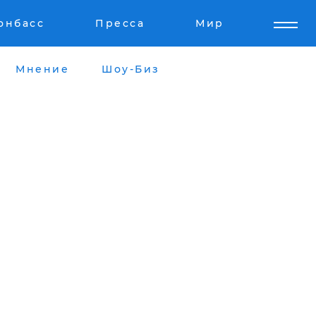
онбасс
Пресса
Мир
Мнение
Шоу-Биз