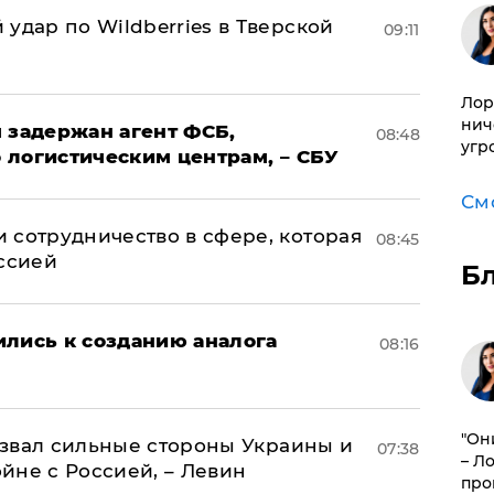
удар по Wildberries в Тверской
09:11
Лор
нич
 задержан агент ФСБ,
08:48
угр
 логистическим центрам, – СБУ
См
 сотрудничество в сфере, которая
08:45
оссией
Б
ились к созданию аналога
08:16
"Он
назвал сильные стороны Украины и
07:38
– Л
ойне с Россией, – Левин
про