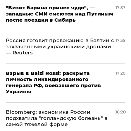
"Визит барина принес чудо", —
17:37
западные СМИ смеются над Путиным
после поездки в Сибирь
​Россия готовит провокацию в Балтии с
17:35
захваченными украинскими дронами
— Reuters
​Взрыв в Balzi Rossi: раскрыта
17:28
личность ликвидированного
генерала РФ, воевавшего против
Украины
Bloomberg: экономика России
16:20
подхватила "голландскую болезнь" в
самой тяжелой форме