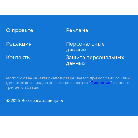
О проекте
Реклама
Редакция
Персональные
данные
Контакты
Защита персональных
данных
Использование материалов разрешается при условии ссылки
(для интернет-изданий - гиперссылки) на "
Диалог.ua
" не ниже
третьего абзаца.
� 2026,
Все права защищены.