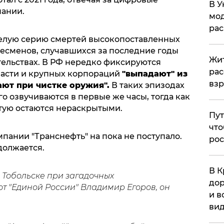
В У
пании.
мод
ра
целую серию смертей высокопоставленных
есменов, случавшихся за последние годы
Жит
тельствах. В РФ нередко фиксируются
рас
власти и крупных корпораций
"выпадают" из
вз
ают при чистке оружия".
В таких эпизодах
о озвучиваются в первые же часы, тогда как
стую остаются нераскрытыми.
Пут
что
пании "Транснефть" на пока не поступало.
рос
должается.
В К
 Тобольске при загадочных
дор
от "Единой России" Владимир Егоров, он
и в
вид