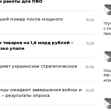
и ракеты для ПВО
йший пожар после мощного
15:34
"Пу
с У
пре
х товаров на 1,6 млрд рублей –
15:25
езко упали
оряет украинское стратегическое
15:06
Соц
РФ 
игр
аинцы ожидают завершения войны и
15:03
, – результаты опроса