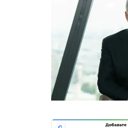
Добавьте 
G