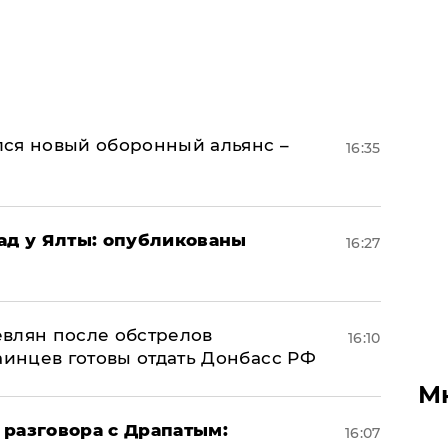
ся новый оборонный альянс –
16:35
рад у Ялты: опубликованы
16:27
влян после обстрелов
16:10
аинцев готовы отдать Донбасс РФ
М
 разговора с Драпатым:
16:07