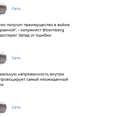
Сеть
тин получит преимущество в войне
краиной", – колумнист Bloomberg
достерег Запад от ошибки
Сеть
иальную напряженность внутри
провоцирует самый неожиданный
ок
Сеть