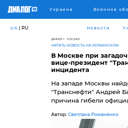
Украина
Военное об
| RU
UA
Новости
У
ДИАЛОГ
РОССИЯ
ЧИТАТЬ НОВОСТЬ НА УКРАИНСКОМ
В Москве при загадоч
вице-президент "Тра
инцидента
На западе Москвы найд
"Транснефти" Андрей Ба
причина гибели официа
Автор:
Светлана Романенко