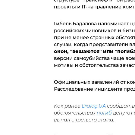
проекты и IT-направление ком
Гибель Бадалова напоминает 
российских чиновников и бизн
при не менее странных обстоя
случаи, когда представители 
окон, "вешаются" или "погиб
версии самоубийства чаще всег
мотивы и обстоятельства зача
Официальных заявлений от ком
Расследование инцидента про
Как ранее
Dialog.UA
сообщал, в
обстоятельствах
погиб
депутат 
выпал с третьего этажа.