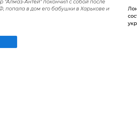
р "Алмаз-Антей" покончил с собой после
Лон
Ф, попала в дом его бабушки в Харькове и
сос
ук