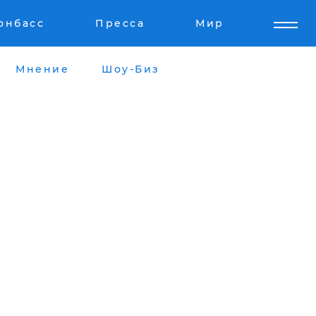
онбасс
Пресса
Мир
Мнение
Шоу-Биз