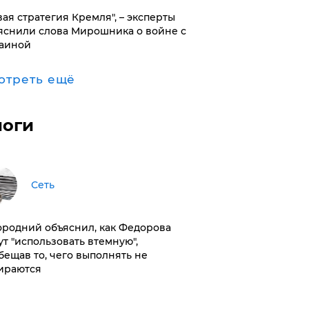
вая стратегия Кремля", – эксперты
яснили слова Мирошника о войне с
аиной
отреть ещё
логи
Сеть
ородний объяснил, как Федорова
ут "использовать втемную",
бещав то, чего выполнять не
ираются