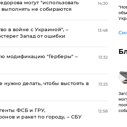
едорова могут "использовать
14:30
"Но
о выполнять не собираются
объ
Укр
о в войне с Украиной", –
13:48
См
стерег Запад от ошибки
Б
ую модификацию "Герберы" –
13:32
е нужно делать, чтобы выстоять в
13:25
Заг
мог
поо
генты ФСБ и ГРУ,
соб
12:58
нов и ракет по городу, – СБУ