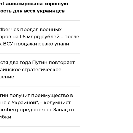
nt анонсировала хорошую
ость для всех украинцев
ldberries продал военных
аров на 1,6 млрд рублей – после
к ВСУ продажи резко упали
стя два года Путин повторяет
аинское стратегическое
шение
тин получит преимущество в
не с Украиной", – колумнист
omberg предостерег Запад от
ибки