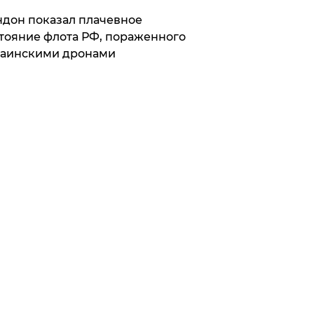
дон показал плачевное
тояние флота РФ, пораженного
раинскими дронами