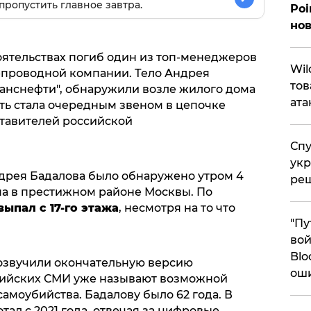
пропустить главное завтра.
Poi
нов
оятельствах погиб один из топ-менеджеров
​Wi
проводной компании. Тело Андрея
тов
ранснефти", обнаружили возле жилого дома
ата
ть стала очередным звеном в цепочке
тавителей российской
Спу
укр
дрея Бадалова было обнаружено утром 4
ре
ма в престижном районе Москвы. По
выпал с 17-го этажа
, несмотря на то что
"Пу
вой
Blo
озвучили окончательную версию
ош
сийских СМИ уже называют возможной
самоубийства. Бадалову было 62 года. В
тал с 2021 года, отвечая за цифровые