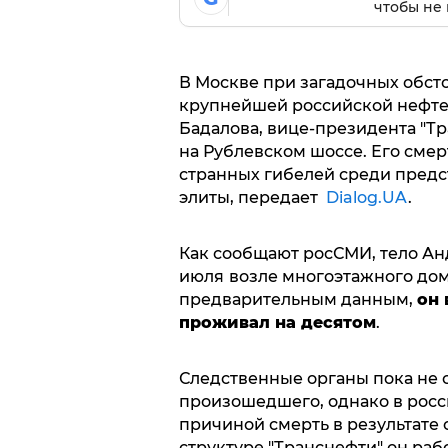
чтобы не 
В Москве при загадочных обст
крупнейшей российской нефте
Бадалова, вице-президента "Т
на Рублевском шоссе. Его смер
странных гибелей среди предс
элиты, передает
Dialog.UA
.
Как сообщают росСМИ, тело Ан
июля
возле многоэтажного до
предварительным данным,
он 
проживал на десятом
.
Следственные органы пока не 
произошедшего, однако в рос
причиной смерть в результате 
структуре "Транснефти" он рабо