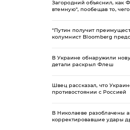
Загородний объяснил, как Ф
втемную", пообещав то, чег
"Путин получит преимуществ
колумнист Bloomberg предо
В Украине обнаружили нов
детали раскрыл Флеш
Швец рассказал, что Украин
противостоянии с Россией
В Николаеве разоблачены а
корректировавшие удары дро