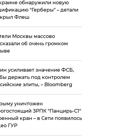
краине обнаружили новую
ификацию "Герберы" – детали
скрыл Флеш
ели Москвы массово
сказали об очень громком
рыве
ин усиливает значение ФСБ,
бы держать под контролем
сийские элиты, – Bloomberg
рыму уничтожен
огостоящий ЗРПК "Панцирь-С1"
оенный кран – в Сети появилось
ео ГУР