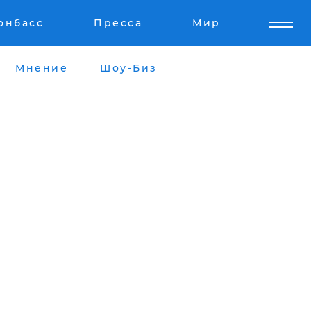
онбасс
Пресса
Мир
Мнение
Шоу-Биз