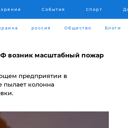
озрение
События
Спорт
Д
краина
россия
Общество
Блоги
РФ возник масштабный пожар
ющем предприятии в
 пылает колонна
вки.