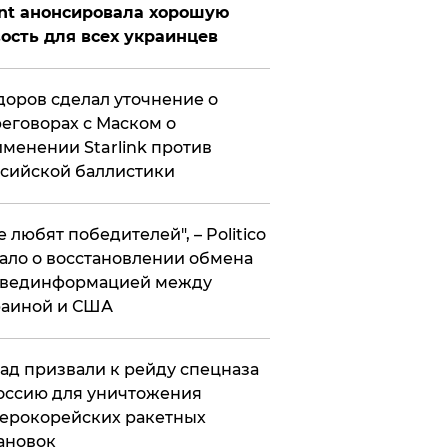
nt анонсировала хорошую
ость для всех украинцев
оров сделал уточнение о
еговорах с Маском о
менении Starlink против
сийской баллистики
се любят победителей", – Politico
ало о восстановлении обмена
звединформацией между
раиной и США
ад призвали к рейду спецназа
оссию для уничтожения
ерокорейских ракетных
ановок