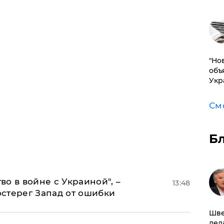
"Но
объ
Укр
См
Б
о в войне с Украиной", –
13:48
стерег Запад от ошибки
Шве
дел