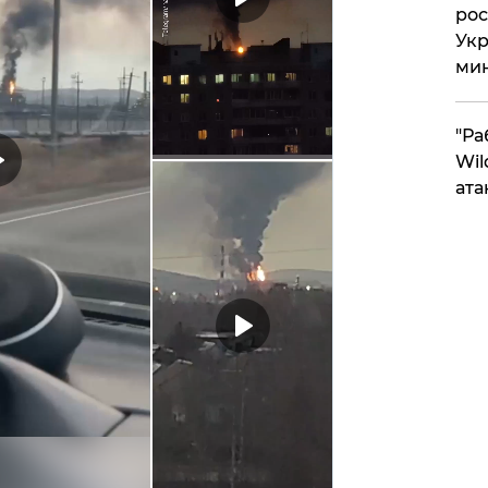
рос
Укр
ми
"Ра
Wil
ата