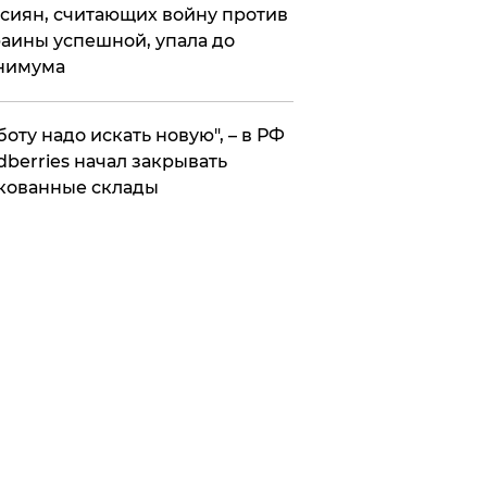
сиян, считающих войну против
аины успешной, упала до
нимума
боту надо искать новую", – в РФ
dberries начал закрывать
кованные склады