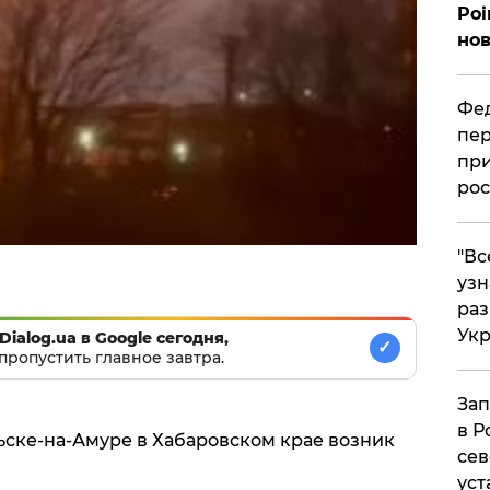
Poi
нов
Фед
пер
при
рос
​"В
узн
ра
Ук
Dialog.ua в Google сегодня,
✓
пропустить главное завтра.
Зап
в Р
ьске-на-Амуре в Хабаровском крае возник
сев
уст