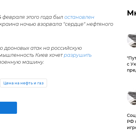
М
4 февраля этого года был
остановлен
Украина ночью взорвала "сердце" нефтяного
ю дроновых атак на российскую
ышленность Киев хочет
разрушить
"Пу
 военную машину.
с У
пре
Цена на нефть и газ
Соц
РФ 
игр