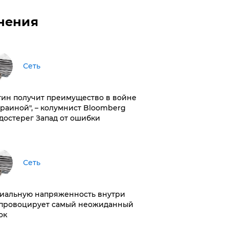
нения
Сеть
тин получит преимущество в войне
краиной", – колумнист Bloomberg
достерег Запад от ошибки
Сеть
иальную напряженность внутри
провоцирует самый неожиданный
ок