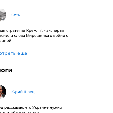
Сеть
вая стратегия Кремля", – эксперты
яснили слова Мирошника о войне с
аиной
отреть ещё
логи
Юрий Швец
ц рассказал, что Украине нужно
ать, чтобы выстоять в