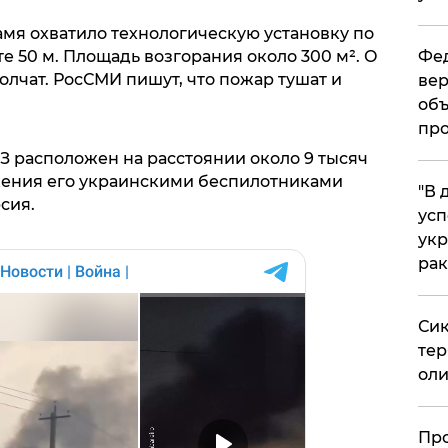
ламя охватило технологическую установку по
е 50 м. Площадь возгорания около 300 м². О
Фед
лчат. РосСМИ пишут, что пожар тушат и
вер
объ
про
З расположен на расстоянии около 9 тысяч
жения его украинскими беспилотниками
​"В
сия.
усп
укр
рак
Сик
тер
оли
​Пр