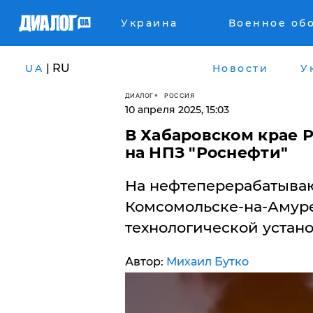
Украина
Военное об
| RU
UA
Новости
У
ДИАЛОГ
РОССИЯ
10 апреля 2025, 15:03
В Хабаровском крае 
на НПЗ "Роснефти"
На нефтеперерабатыва
Комсомольске-на-Амуре
технологической устано
Автор:
Михаил Бутко