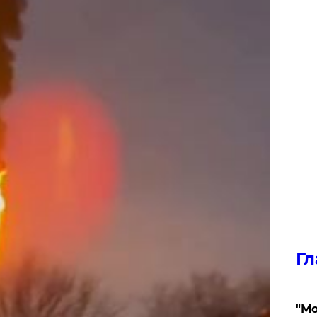
Гл
"Мо