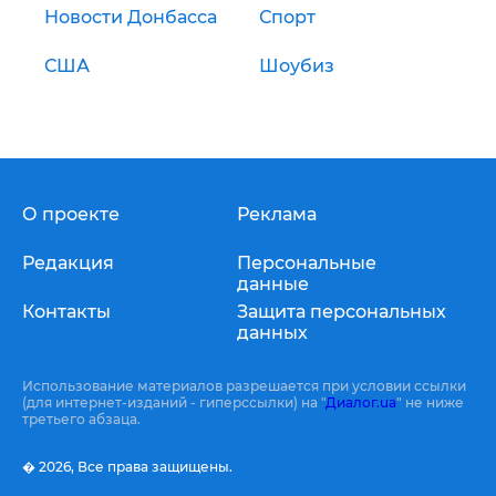
Новости Донбасса
Спорт
США
Шоубиз
О проекте
Реклама
Редакция
Персональные
данные
Контакты
Защита персональных
данных
Использование материалов разрешается при условии ссылки
(для интернет-изданий - гиперссылки) на "
Диалог.ua
" не ниже
третьего абзаца.
� 2026,
Все права защищены.