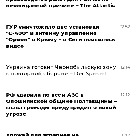
неожиданной причине – The Atlantic
ГУР уничтожило две установки
12:52
"С‑400" и антенну управления
"Орион" в Крыму – в Сети появилось
видео
Украина готовит Чернобыльскую зону
12:14
к повторной обороне – Der Spiegel
РФ ударила по всем АЗС в
12:12
Опошнянской общине Полтавщины –
глава громады предупредил о новой
угрозе
Урожай для аграриев на
11:17